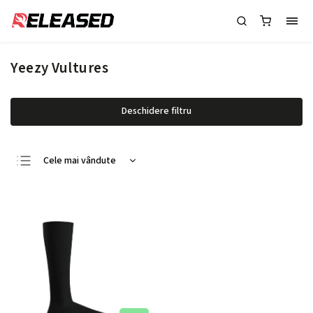
Yeezy Vultures
Deschidere filtru
Cele mai vândute
Cele mai ieftine
Cele mai scumpe
Alfabetic