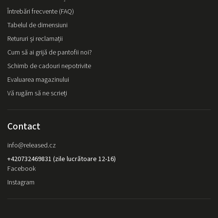
Întrebări frecvente (FAQ)
Tabelul de dimensiuni
Retururi și reclamații
Cum să ai grijă de pantofii noi?
Schimb de cadouri nepotrivite
Evaluarea magazinului
Vă rugăm să ne scrieți
Contact
info
@
released.cz
+420732469831 (zile lucrătoare 12-16)
Facebook
Instagram