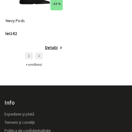
–53 %
Yeezy Pods
lei142
Detalii
1
1
+ următorul
Info
Expediere și plată
Termeni și condiții
Politica de confidențialitate