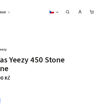
mon
Sběratelské předměty
Vouchery
eezy
as Yeezy 450 Stone
ine
90 Kč