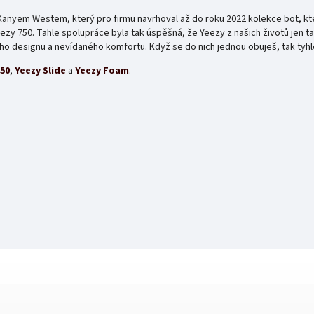
anyem Westem, který pro firmu navrhoval až do roku 2022 kolekce bot, kter
Yeezy 750. Tahle spolupráce byla tak úspěšná, že Yeezy z našich životů jen 
ého designu a nevídaného komfortu. Když se do nich jednou obuješ, tak tyhl
350
,
Yeezy Slide
a
Yeezy Foam
.