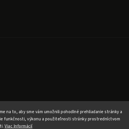
Copyright 2026
Released
. Všechna práva vyhrazena.
Upravit nastavení cookies
me na to, aby sme vám umožnili pohodlné prehliadanie stránky a
Vytvořil
Shoptet
| Design
Shoptak.cz
ie funkčnosti, výkonu a použiteľnosti stránky prostredníctvom
Vytvořil Shoptet
ti.
Viac Informácií