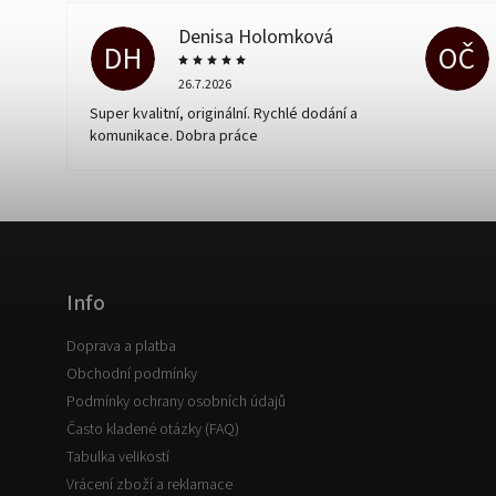
Denisa Holomková
DH
OČ
26.7.2026
Super kvalitní, originální. Rychlé dodání a
komunikace. Dobra práce
Info
Doprava a platba
Obchodní podmínky
Podmínky ochrany osobních údajů
Často kladené otázky (FAQ)
Tabulka velikostí
Vrácení zboží a reklamace