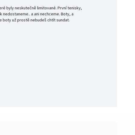
é byly neskutečně limitované. První tenisky,
tak nedostaneme.. a ani nechceme. Boty, a
e boty už prostě nebudeš chtít sundat.