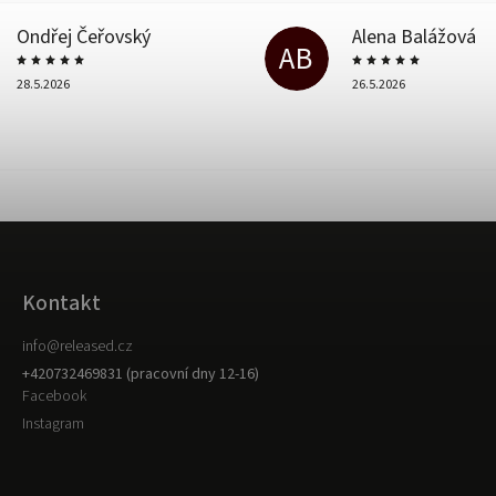
Ondřej Čeřovský
Alena Balážová
AB
28.5.2026
26.5.2026
Kontakt
info
@
released.cz
+420732469831 (pracovní dny 12-16)
Facebook
Instagram