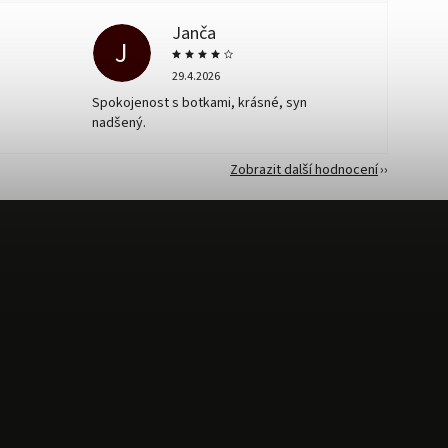
Janča
J
29.4.2026
Spokojenost s botkami, krásné, syn
nadšený.
Zobrazit další hodnocení