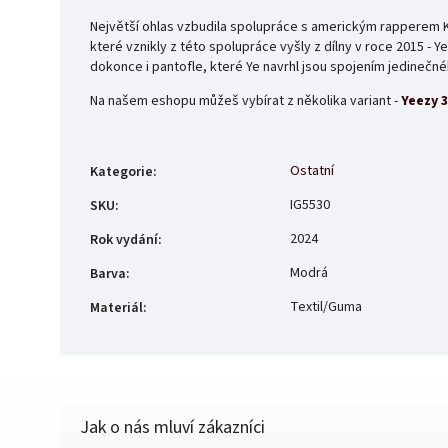
Největší ohlas vzbudila spolupráce s americkým rapperem K
které vznikly z této spolupráce vyšly z dílny v roce 2015 - 
dokonce i pantofle, které Ye navrhl jsou spojením jedinečn
Na našem eshopu můžeš vybírat z několika variant -
Yeezy 
Ostatní
Kategorie
:
IG5530
SKU
:
2024
Rok vydání
:
Modrá
Barva
:
Textil/Guma
Materiál
: