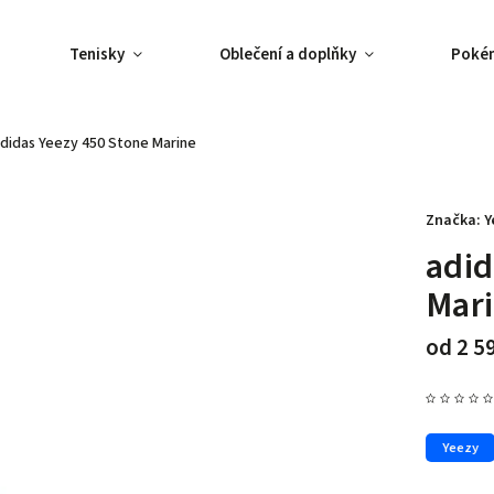
Tenisky
Oblečení a doplňky
Poké
didas Yeezy 450 Stone Marine
Značka:
Y
adid
Mar
od
2 5
Yeezy