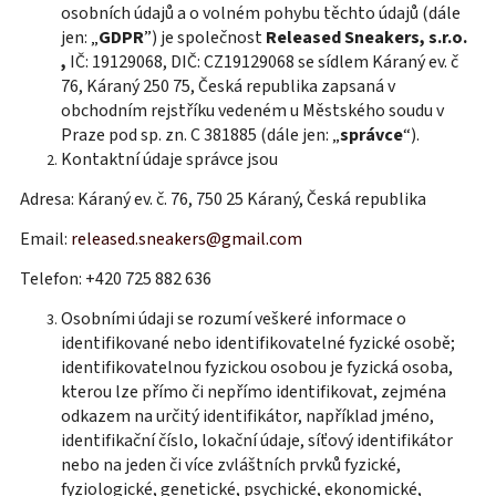
osobních údajů a o volném pohybu těchto údajů (dále
jen: „
GDPR
”) je společnost
Released Sneakers, s.r.o.
,
IČ: 19129068, DIČ: CZ19129068
se sídlem Káraný ev. č
76, Káraný 250 75, Česká republika
zapsaná v
obchodním rejstříku vedeném u Městského soudu v
Praze pod sp. zn. C 381885 (dále jen: „
správce
“).
Kontaktní údaje správce jsou
Adresa: Káraný ev. č. 76, 750 25 Káraný, Česká republika
Email:
released.sneakers@gmail.com
Telefon: +420 725 882 636
Osobními údaji se rozumí veškeré informace o
identifikované nebo identifikovatelné fyzické osobě;
identifikovatelnou fyzickou osobou je fyzická osoba,
kterou lze přímo či nepřímo identifikovat, zejména
odkazem na určitý identifikátor, například jméno,
identifikační číslo, lokační údaje, síťový identifikátor
nebo na jeden či více zvláštních prvků fyzické,
fyziologické, genetické, psychické, ekonomické,