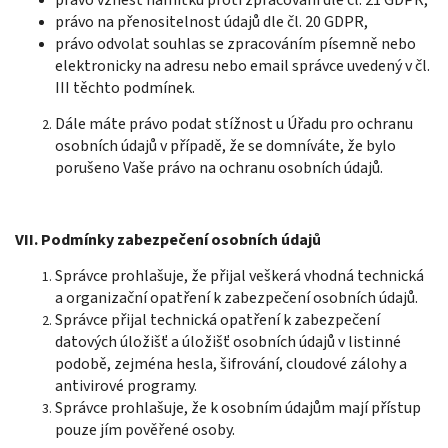
právo vznést námitku proti zpracování dle čl. 21 GDPR,
právo na přenositelnost údajů dle čl. 20 GDPR,
právo odvolat souhlas se zpracováním písemně nebo
elektronicky na adresu nebo email správce uvedený v čl.
III těchto podmínek.
Dále máte právo podat stížnost u Úřadu pro ochranu
osobních údajů v případě, že se domníváte, že bylo
porušeno Vaše právo na ochranu osobních údajů.
VII. Podmínky zabezpečení osobních údajů
Správce prohlašuje, že přijal veškerá vhodná technická
a organizační opatření k zabezpečení osobních údajů.
Správce přijal technická opatření k zabezpečení
datových úložišť a úložišť osobních údajů v listinné
podobě, zejména hesla, šifrování, cloudové zálohy a
antivirové programy.
Správce prohlašuje, že k osobním údajům mají přístup
pouze jím pověřené osoby.