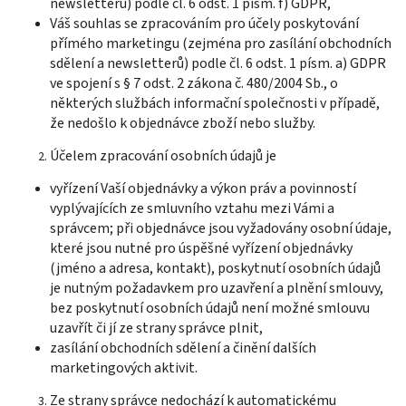
newsletterů) podle čl. 6 odst. 1 písm. f) GDPR,
Váš souhlas se zpracováním pro účely poskytování
přímého marketingu (zejména pro zasílání obchodních
sdělení a newsletterů) podle čl. 6 odst. 1 písm. a) GDPR
ve spojení s § 7 odst. 2 zákona č. 480/2004 Sb., o
některých službách informační společnosti v případě,
že nedošlo k objednávce zboží nebo služby.
Účelem zpracování osobních údajů je
vyřízení Vaší objednávky a výkon práv a povinností
vyplývajících ze smluvního vztahu mezi Vámi a
správcem; při objednávce jsou vyžadovány osobní údaje,
které jsou nutné pro úspěšné vyřízení objednávky
(jméno a adresa, kontakt), poskytnutí osobních údajů
je nutným požadavkem pro uzavření a plnění smlouvy,
bez poskytnutí osobních údajů není možné smlouvu
uzavřít či jí ze strany správce plnit,
zasílání obchodních sdělení a činění dalších
marketingových aktivit.
Ze strany správce nedochází k automatickému