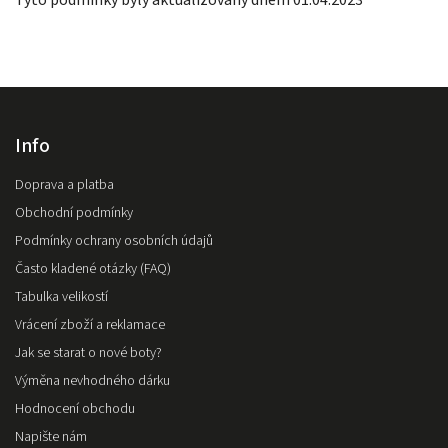
Tyto podmínky byly aktualizovány dnem 01.04.2023
Info
Doprava a platba
Obchodní podmínky
Podmínky ochrany osobních údajů
Často kladené otázky (FAQ)
Tabulka velikostí
Vrácení zboží a reklamace
Jak se starat o nové boty?
Výměna nevhodného dárku
Hodnocení obchodu
Napište nám