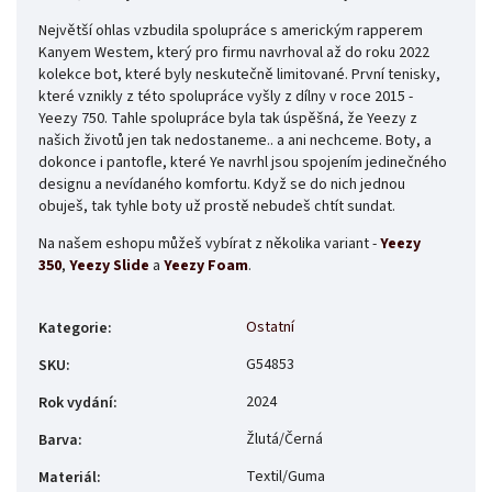
Největší ohlas vzbudila spolupráce s americkým rapperem
Kanyem Westem, který pro firmu navrhoval až do roku 2022
kolekce bot, které byly neskutečně limitované. První tenisky,
které vznikly z této spolupráce vyšly z dílny v roce 2015 -
Yeezy 750. Tahle spolupráce byla tak úspěšná, že Yeezy z
našich životů jen tak nedostaneme.. a ani nechceme. Boty, a
dokonce i pantofle, které Ye navrhl jsou spojením jedinečného
designu a nevídaného komfortu. Když se do nich jednou
obuješ, tak tyhle boty už prostě nebudeš chtít sundat.
Na našem eshopu můžeš vybírat z několika variant -
Yeezy
350
,
Yeezy Slide
a
Yeezy Foam
.
Ostatní
Kategorie
:
G54853
SKU
:
2024
Rok vydání
:
Žlutá/Černá
Barva
:
Textil/Guma
Materiál
: