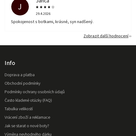
Janča
J
29.4.2026
Spokojenost s botkami, krásné, syn nadšený.
Zobrazit další hodnocení
Info
Doprava a platba
Obchodní podmínky
Podmínky ochrany osobních údajů
Často kladené otázky (FAQ)
Tabulka velikostí
Vrácení zboží a reklamace
Jak se starat o nové boty?
Výměna nevhodného dárku