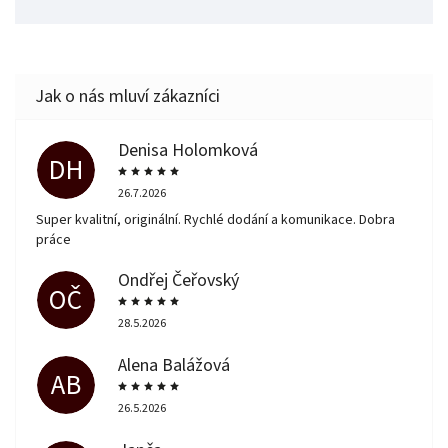
Denisa Holomková
DH
26.7.2026
Super kvalitní, originální. Rychlé dodání a komunikace. Dobra
práce
Ondřej Čeřovský
OČ
28.5.2026
Alena Balážová
AB
26.5.2026