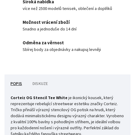
Široká nabídka
více než 2500 modelů tenisek, oblečení a doplňků
Možnost vrácení zboží
Snadno a jednoduše do 14 dní
Odměna za věrnost
Sbírej body za objednávky a nakupuj levněji
POPIS
DISKUZE
Corteiz OG Stencil Tee White
je ikonický kousek, který
reprezentuje rebelující streetwear estetiku značky Corteiz.
Tričko přináší výrazný stencilový OG potisk na hrudi, který
dodává minimalistickému designu výrazný charakter. Vyrobeno
z kvalitní 100% bavlny s pohodlným střihem, je ideální volbou
pro každodenní nošení i výrazné outfity. Perfektní základ do
šatníku každého fanouška streetwearu.