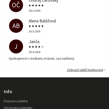
Ondřej Čeřovský
OČ
28.5.2026
Alena Balážová
AB
26.5.2026
Janča
J
29.4.2026
Spokojenost s botkami, krásné, syn nadšený.
Zobrazit další hodnocení
Info
Doprava a platba
Obchodní podmínky