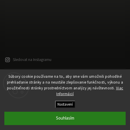
Sledovat na Instagramu
Súbory cookie používame na to, aby sme vám umožnili pohodlné
Copyright 2026
Released
. Všechna práva vyhrazena.
prehliadanie stránky a na neustále zlepšovanie funkčnosti, výkonu a
Upravit nastavení cookies
použiteľnosti stránky prostredníctvom analýzy jej návštevnosti.
Viac
Vytvořil
Shoptet
| Design
Shoptak.cz
Informácií
Vytvořil Shoptet
Nastavení
Souhlasím