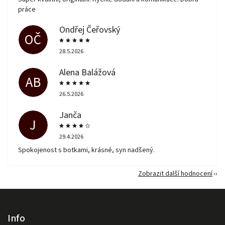
práce
Ondřej Čeřovský
OČ
28.5.2026
Alena Balážová
AB
26.5.2026
Janča
J
29.4.2026
Spokojenost s botkami, krásné, syn nadšený.
Zobrazit další hodnocení
Info