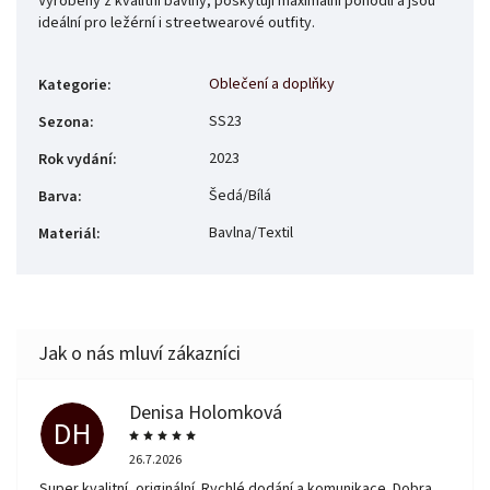
Vyrobeny z kvalitní bavlny, poskytují maximální pohodlí a jsou
ideální pro ležérní i streetwearové outfity.
Oblečení a doplňky
Kategorie
:
SS23
Sezona
:
2023
Rok vydání
:
Šedá/Bílá
Barva
:
Bavlna/Textil
Materiál
:
Denisa Holomková
DH
26.7.2026
Super kvalitní, originální. Rychlé dodání a komunikace. Dobra