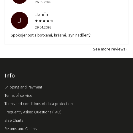
26.05.2026
Janča
J
29.04.2026
Spokojenost s botkami, krásné, syn nadšený.
See more reviews
Info
Shipping and Payment
Terms of service
Terms and conditions of data protection
Frequently Asked Questions (FAQ)
Size Charts
Returns and Claims