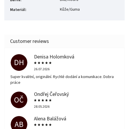
Kůže/Guma
Materiál
:
Denisa Holomková
DH
26.07.2026
Super kvalitní, originální. Rychlé dodání a komunikace. Dobra
práce
Ondřej Čeřovský
OČ
28.05.2026
Alena Balážová
AB