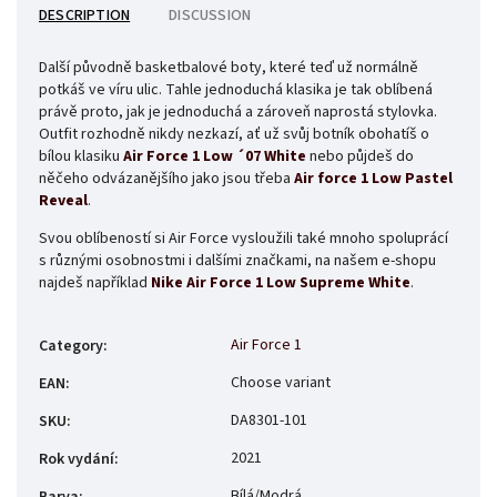
DESCRIPTION
DISCUSSION
Další původně basketbalové boty, které teď už normálně
potkáš ve víru ulic. Tahle jednoduchá klasika je tak oblíbená
právě proto, jak je jednoduchá a zároveň naprostá stylovka.
Outfit rozhodně nikdy nezkazí, ať už svůj botník obohatíš o
bílou klasiku
Air Force 1 Low ´07 White
nebo půjdeš do
něčeho odvázanějšího jako jsou třeba
Air force 1 Low Pastel
Reveal
.
Svou oblíbeností si Air Force vysloužili také mnoho spoluprácí
s různými osobnostmi i dalšími značkami, na našem e-shopu
najdeš například
Nike Air Force 1 Low Supreme White
.
Air Force 1
Category
:
Choose variant
EAN
:
DA8301-101
SKU
:
2021
Rok vydání
:
Bílá/Modrá
Barva
: