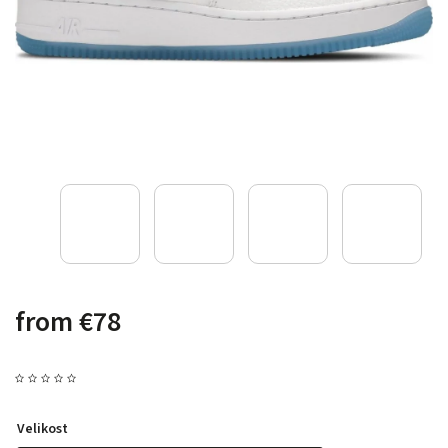
from
€78
Velikost