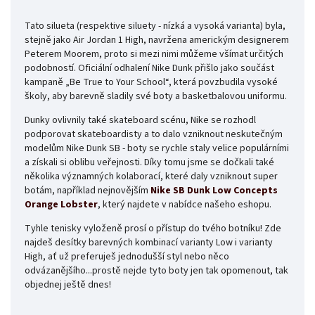
Tato silueta (respektive siluety - nízká a vysoká varianta) byla,
stejně jako Air Jordan 1 High, navržena americkým designerem
Peterem Moorem, proto si mezi nimi můžeme všímat určitých
podobností. Oficiální odhalení Nike Dunk přišlo jako součást
kampaně „Be True to Your School“, která povzbudila vysoké
školy, aby barevně sladily své boty a basketbalovou uniformu.
Dunky ovlivnily také skateboard scénu, Nike se rozhodl
podporovat skateboardisty a to dalo vzniknout neskutečným
modelům Nike Dunk SB - boty se rychle staly velice populárními
a získali si oblibu veřejnosti. Díky tomu jsme se dočkali také
několika významných kolaborací, které daly vzniknout super
botám, například nejnovějším
Nike SB Dunk Low Concepts
Orange Lobster
, který najdete v nabídce našeho eshopu.
Tyhle tenisky vyloženě prosí o přístup do tvého botníku! Zde
najdeš desítky barevných kombinací varianty Low i varianty
High, ať už preferuješ jednodušší styl nebo něco
odvázanějšího...prostě nejde tyto boty jen tak opomenout, tak
objednej ještě dnes!