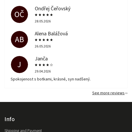
Ondřej Čeřovský
OČ
28.05.2026
Alena Balážová
AB
26.05.2026
Janča
J
29.04.2026
Spokojenost s botkami, krásné, syn nadšený.
See more reviews
Info
Shipping and Payment