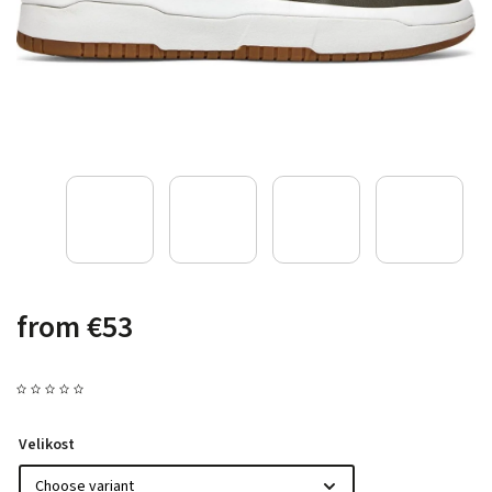
from
€53
Velikost