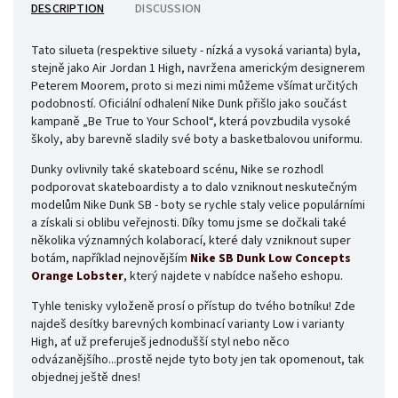
DESCRIPTION
DISCUSSION
Tato silueta (respektive siluety - nízká a vysoká varianta) byla,
stejně jako Air Jordan 1 High, navržena americkým designerem
Peterem Moorem, proto si mezi nimi můžeme všímat určitých
podobností. Oficiální odhalení Nike Dunk přišlo jako součást
kampaně „Be True to Your School“, která povzbudila vysoké
školy, aby barevně sladily své boty a basketbalovou uniformu.
Dunky ovlivnily také skateboard scénu, Nike se rozhodl
podporovat skateboardisty a to dalo vzniknout neskutečným
modelům Nike Dunk SB - boty se rychle staly velice populárními
a získali si oblibu veřejnosti. Díky tomu jsme se dočkali také
několika významných kolaborací, které daly vzniknout super
botám, například nejnovějším
Nike SB Dunk Low Concepts
Orange Lobster
, který najdete v nabídce našeho eshopu.
Tyhle tenisky vyloženě prosí o přístup do tvého botníku! Zde
najdeš desítky barevných kombinací varianty Low i varianty
High, ať už preferuješ jednodušší styl nebo něco
odvázanějšího...prostě nejde tyto boty jen tak opomenout, tak
objednej ještě dnes!