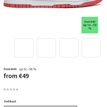
from €49
up to –58
%
from €49
up to –58 %
from
€49
Velikost