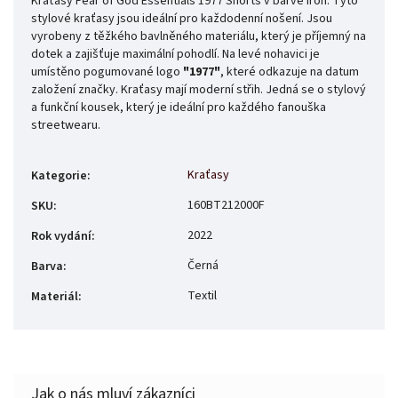
Kraťasy Fear of God Essentials 1977 Shorts v barvě Iron. Tyto
stylové kraťasy jsou ideální pro každodenní nošení. Jsou
vyrobeny z těžkého bavlněného materiálu, který je příjemný na
dotek a zajišťuje maximální pohodlí. Na levé nohavici je
umístěno pogumované logo
"1977"
, které odkazuje na datum
založení značky. Kraťasy mají moderní střih. Jedná se o stylový
a funkční kousek, který je ideální pro každého fanouška
streetwearu.
Kraťasy
Kategorie
:
160BT212000F
SKU
:
2022
Rok vydání
:
Černá
Barva
:
Textil
Materiál
: