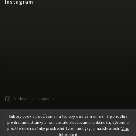
Instagram
Sledovat na Instagramu
Súbory cookie používame na to, aby sme vám umožnili pohodlné
Copyright 2026
Released
. Všechna práva vyhrazena.
prehliadanie stránky a na neustále zlepšovanie funkčnosti, výkonu a
Upravit nastavení cookies
použiteľnosti stránky prostredníctvom analýzy jej návštevnosti.
Viac
Vytvořil
Shoptet
| Design
Shoptak.cz
Informácií