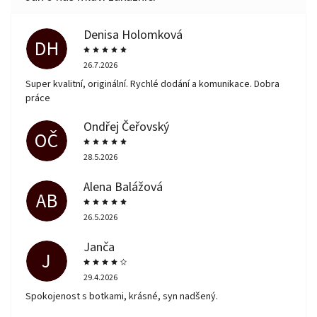
Denisa Holomková
DH
26.7.2026
Super kvalitní, originální. Rychlé dodání a komunikace. Dobra
práce
Ondřej Čeřovský
OČ
28.5.2026
Alena Balážová
AB
26.5.2026
Janča
J
29.4.2026
Spokojenost s botkami, krásné, syn nadšený.