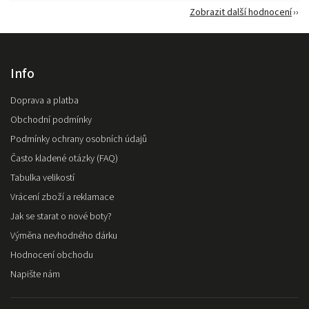
Zobrazit další hodnocení
Info
Doprava a platba
Obchodní podmínky
Podmínky ochrany osobních údajů
Často kladené otázky (FAQ)
Tabulka velikostí
Vrácení zboží a reklamace
Jak se starat o nové boty?
Výměna nevhodného dárku
Hodnocení obchodu
Napište nám