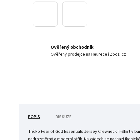
Ověřený obchodník
Ověřený prodejce na Heurece i Zbozi.cz
POPIS
DISKUZE
Tričko Fear of God Essentials Jersey Crewneck T-Shirt v bar
nadrozměrný a moderní střih.
Na zádech se nachází ikonic