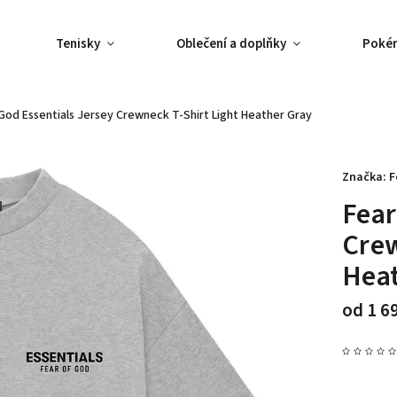
Tenisky
Oblečení a doplňky
Poké
 God Essentials Jersey Crewneck T-Shirt Light Heather Gray
Značka:
F
Fear
Crew
Hea
od
1 6