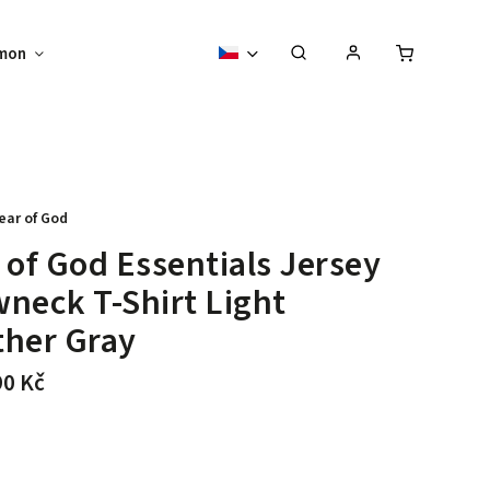
mon
Sběratelské předměty
Vouchery
ear of God
 of God Essentials Jersey
neck T-Shirt Light
ther Gray
90 Kč