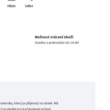
Hlídat
Sdílet
Možnost vrácení zboží
Snadno a jednoduše do 14 dní
ateriálu, který je příjemný na dotek. Má
ý je ideální pro každodenní nošení.