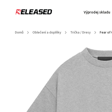
Výprodej skladu
Domů
/
Oblečení a doplňky
/
Trička / Dresy
/
Fear of