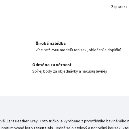
Zeptat se
Široká nabídka
více než 2500 modelů tenisek, oblečení a doplňků
Odměna za věrnost
Sbírej body za objednávky a nakupuj levněji
vě Light Heather Gray. Toto tričko je vyrobeno z prvotřídního bavlněného m
ké pogumované logo
Essentials
.
Jedná se o stylový a pohodlný kousek, kter