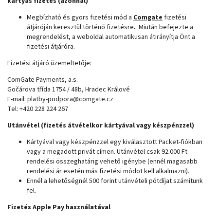
kártyás fizetés (azonnal)
Megbízható és gyors fizetési mód a
Comgate
fizetési
átjáróján keresztül történő fizetésre
.
Miután befejezte a
megrendelést, a weboldal automatikusan átirányítja Önt a
fizetési átjáróra.
Fizetési átjáró üzemeltetője:
ComGate Payments, a.s.
Gočárova třída 1754 / 48b, Hradec Králové
E-mail: platby-podpora@comgate.cz
Tel: +420 228 224 267
Utánvétel (fizetés átvételkor kártyával vagy készpénzzel)
Kártyával vagy készpénzzel egy kiválasztott Packet-fiókban
vagy a megadott privát címen. Utánvétel csak 92.000 Ft
rendelési összeghatárig vehető igénybe (ennél magasabb
rendelési ár esetén más fizetési módot kell alkalmazni).
Ennél a lehetőségnél 500 forint utánvételi pótdíjat számítunk
fel.
Fizetés Apple Pay használatával