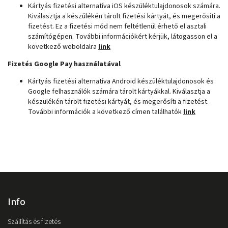
Kártyás fizetési alternatíva iOS készüléktulajdonosok számára.
Kiválasztja a készülékén tárolt fizetési kártyát, és megerősíti a
fizetést. Ez a fizetési mód nem feltétlenül érhető el asztali
számítógépen. További információkért kérjük, látogasson el a
következő weboldalra
link
Fizetés Google Pay használatával
Kártyás fizetési alternatíva Android készüléktulajdonosok és
Google felhasználók számára tárolt kártyákkal. Kiválasztja a
készülékén tárolt fizetési kártyát, és megerősíti a fizetést.
További információk a következő címen találhatók
link
Info
Szállítás és fizetés