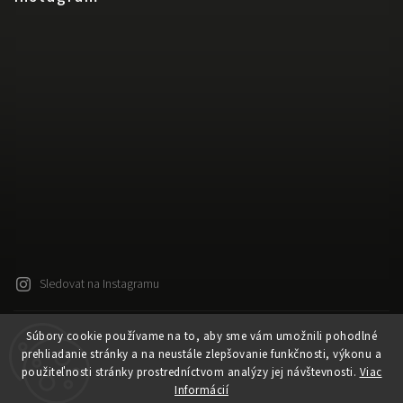
Sledovat na Instagramu
Súbory cookie používame na to, aby sme vám umožnili pohodlné
Copyright 2026
Released
. Všechna práva vyhrazena.
prehliadanie stránky a na neustále zlepšovanie funkčnosti, výkonu a
Upravit nastavení cookies
použiteľnosti stránky prostredníctvom analýzy jej návštevnosti.
Viac
Vytvořil
Shoptet
| Design
Shoptak.cz
Informácií