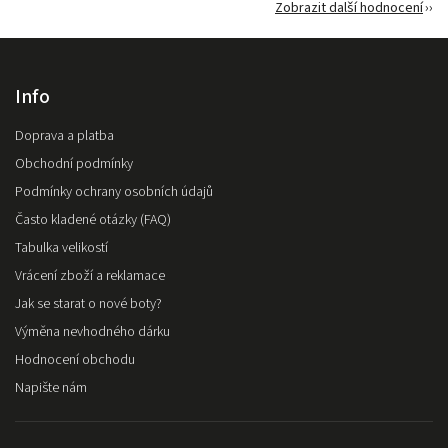
Zobrazit další hodnocení
Info
Doprava a platba
Obchodní podmínky
Podmínky ochrany osobních údajů
Často kladené otázky (FAQ)
Tabulka velikostí
Vrácení zboží a reklamace
Jak se starat o nové boty?
Výměna nevhodného dárku
Hodnocení obchodu
Napište nám