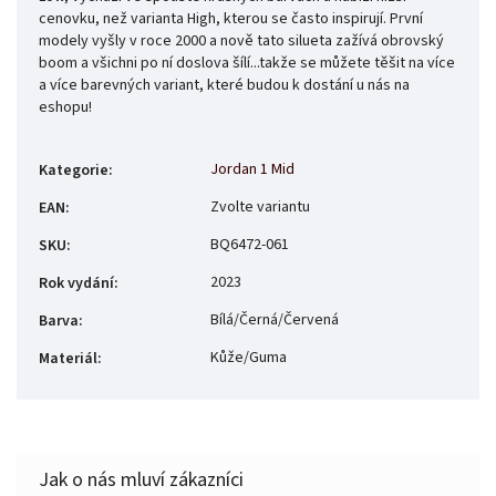
cenovku, než varianta High, kterou se často inspirují. První
modely vyšly v roce 2000 a nově tato silueta zažívá obrovský
boom a všichni po ní doslova šílí...takže se můžete těšit na více
a více barevných variant, které budou k dostání u nás na
eshopu!
Jordan 1 Mid
Kategorie
:
Zvolte variantu
EAN
:
BQ6472-061
SKU
:
2023
Rok vydání
:
Bílá/Černá/Červená
Barva
:
Kůže/Guma
Materiál
: