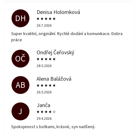
Denisa Holomková
DH
26.7.2026
Super kvalitní, originální. Rychlé dodání a komunikace. Dobra
práce
Ondřej Čeřovský
OČ
28.5.2026
Alena Balážová
AB
26.5.2026
Janča
J
29.4.2026
Spokojenost s botkami, krásné, syn nadšený.