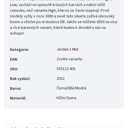
Low, vychází ve spoustě krásných barvách a nabízí nižší
cenovku, než varianta High, kterou se často inspirují. První
modely vyšly v roce 2000 a nově tato silueta zažívá obrovský
boom a všichni po ní doslova šílí...takže se můžete těšit na více
a více barevných variant, které budou k dostání u nás na
eshopu!
Jordan 1 Mid
Kategorie
:
Zvolte variantu
EAN
:
555112-401
SKU
:
2022
Rok vydání
:
Černá/Bílá/Modrá
Barva
:
Kůže/Guma
Materiál
: