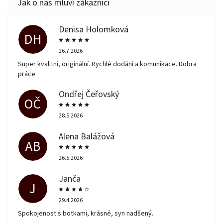
Denisa Holomková
DH
26.7.2026
Super kvalitní, originální. Rychlé dodání a komunikace. Dobra
práce
Ondřej Čeřovský
OČ
28.5.2026
Alena Balážová
AB
26.5.2026
Janča
J
29.4.2026
Spokojenost s botkami, krásné, syn nadšený.