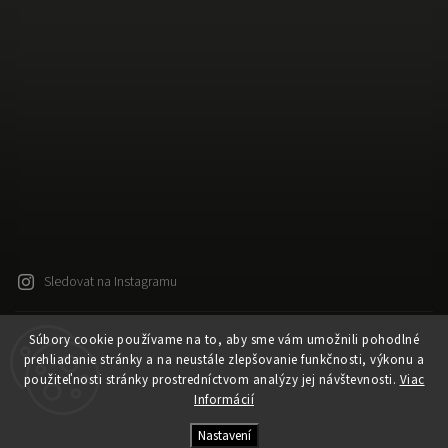
Sledovat na Instagramu
Súbory cookie používame na to, aby sme vám umožnili pohodlné
Copyright 2026
Released
. Všechna práva vyhrazena.
prehliadanie stránky a na neustále zlepšovanie funkčnosti, výkonu a
Upravit nastavení cookies
použiteľnosti stránky prostredníctvom analýzy jej návštevnosti.
Viac
Vytvořil
Shoptet
| Design
Shoptak.cz
Informácií
Vytvořil Shoptet
Nastavení