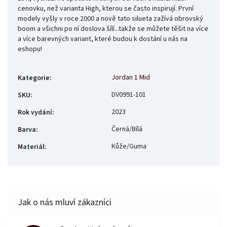
cenovku, než varianta High, kterou se často inspirují. První
modely vyšly v roce 2000 a nově tato silueta zažívá obrovský
boom a všichni po ní doslova šílí...takže se můžete těšit na více
a více barevných variant, které budou k dostání u nás na
eshopu!
Jordan 1 Mid
Kategorie
:
DV0991-101
SKU
:
2023
Rok vydání
:
Černá/Bílá
Barva
:
Kůže/Guma
Materiál
: