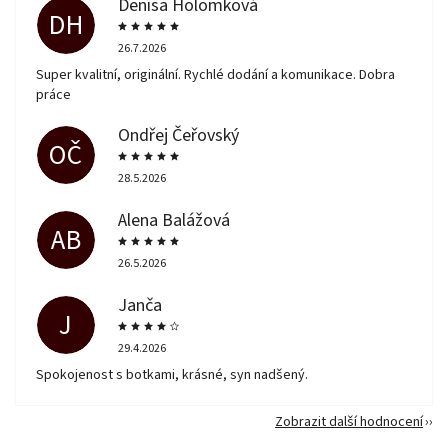
Denisa Holomková
DH
26.7.2026
Super kvalitní, originální. Rychlé dodání a komunikace. Dobra
práce
Ondřej Čeřovský
OČ
28.5.2026
Alena Balážová
AB
26.5.2026
Janča
J
29.4.2026
Spokojenost s botkami, krásné, syn nadšený.
Zobrazit další hodnocení