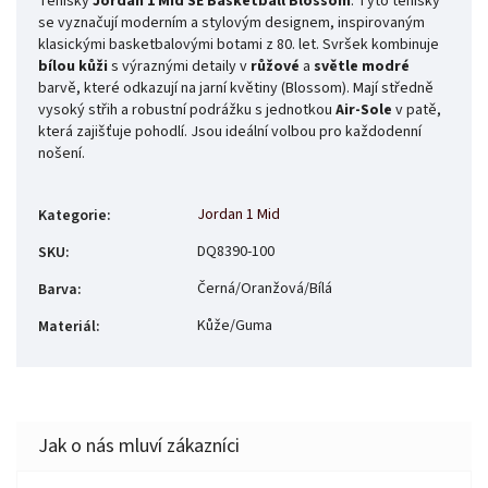
Tenisky
Jordan 1 Mid SE Basketball Blossom
. Tyto tenisky
se vyznačují moderním a stylovým designem, inspirovaným
klasickými basketbalovými botami z 80. let. Svršek kombinuje
bílou kůži
s výraznými detaily v
růžové
a
světle modré
barvě, které odkazují na jarní květiny (Blossom). Mají středně
vysoký střih a robustní podrážku s jednotkou
Air-Sole
v patě,
která zajišťuje pohodlí. Jsou ideální volbou pro každodenní
nošení.
Jordan 1 Mid
Kategorie
:
DQ8390-100
SKU
:
Černá/Oranžová/Bílá
Barva
:
Kůže/Guma
Materiál
: