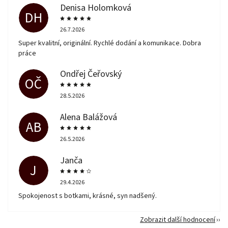
Denisa Holomková
DH
26.7.2026
Super kvalitní, originální. Rychlé dodání a komunikace. Dobra
práce
Ondřej Čeřovský
OČ
28.5.2026
Alena Balážová
AB
26.5.2026
Janča
J
29.4.2026
Spokojenost s botkami, krásné, syn nadšený.
Zobrazit další hodnocení