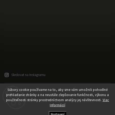
Sledovat na Instagramu
Súbory cookie používame na to, aby sme vám umožnili pohodlné
Copyright 2026
Released
. Všechna práva vyhrazena.
prehliadanie stránky a na neustále zlepšovanie funkčnosti, výkonu a
Upravit nastavení cookies
použiteľnosti stránky prostredníctvom analýzy jej návštevnosti.
Viac
Vytvořil
Shoptet
| Design
Shoptak.cz
Informácií
Vytvořil Shoptet
Nastavení