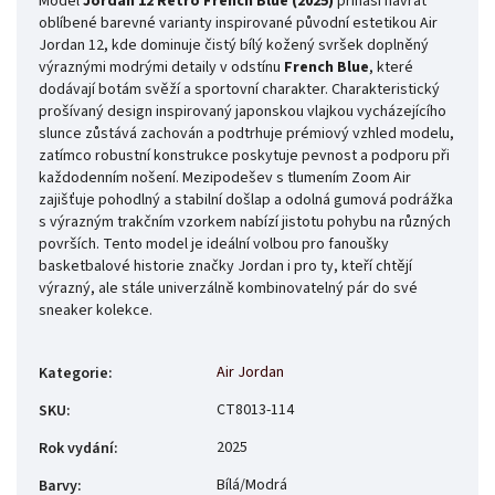
Model
Jordan 12 Retro French Blue (2025)
přináší návrat
oblíbené barevné varianty inspirované původní estetikou Air
Jordan 12, kde dominuje čistý bílý kožený svršek doplněný
výraznými modrými detaily v odstínu
French Blue
, které
dodávají botám svěží a sportovní charakter. Charakteristický
prošívaný design inspirovaný japonskou vlajkou vycházejícího
slunce zůstává zachován a podtrhuje prémiový vzhled modelu,
zatímco robustní konstrukce poskytuje pevnost a podporu při
každodenním nošení. Mezipodešev s tlumením Zoom Air
zajišťuje pohodlný a stabilní došlap a odolná gumová podrážka
s výrazným trakčním vzorkem nabízí jistotu pohybu na různých
površích. Tento model je ideální volbou pro fanoušky
basketbalové historie značky Jordan i pro ty, kteří chtějí
výrazný, ale stále univerzálně kombinovatelný pár do své
sneaker kolekce.
Air Jordan
Kategorie
:
CT8013-114
SKU
:
2025
Rok vydání
:
Bílá/Modrá
Barvy
: