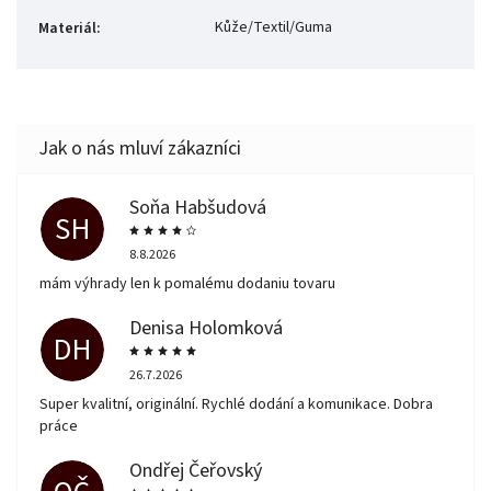
Kůže/Textil/Guma
Materiál
:
Soňa Habšudová
SH
8.8.2026
mám výhrady len k pomalému dodaniu tovaru
Denisa Holomková
DH
26.7.2026
Super kvalitní, originální. Rychlé dodání a komunikace. Dobra
práce
Ondřej Čeřovský