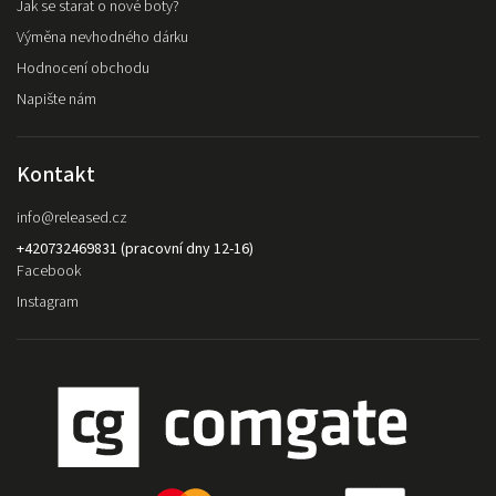
Jak se starat o nové boty?
Výměna nevhodného dárku
Hodnocení obchodu
Napište nám
Kontakt
info
@
released.cz
+420732469831 (pracovní dny 12-16)
Facebook
Instagram