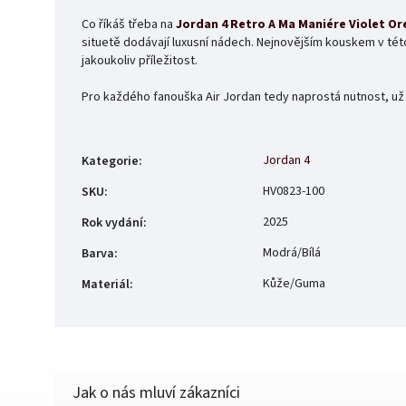
Co říkáš třeba na
Jordan 4 Retro A Ma Maniére Violet Or
situetě dodávají luxusní nádech.
Nejnovějším kouskem v této
jakoukoliv příležitost.
Pro každého fanouška Air Jordan tedy naprostá nutnost, už
Jordan 4
Kategorie
:
HV0823-100
SKU
:
2025
Rok vydání
:
Modrá/Bílá
Barva
:
Kůže/Guma
Materiál
: