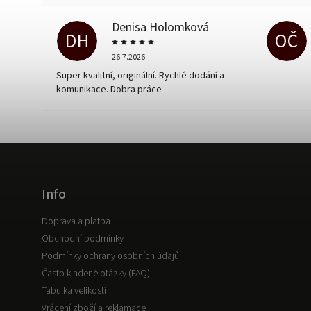
Denisa Holomková
DH
OČ
26.7.2026
Super kvalitní, originální. Rychlé dodání a
komunikace. Dobra práce
Info
Doprava a platba
Obchodní podmínky
Podmínky ochrany osobních údajů
Často kladené otázky (FAQ)
Tabulka velikostí
Vrácení zboží a reklamace