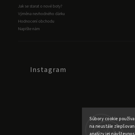
Jak se starat o nové boty?
Výměna nevhodného dárku
Hodnocení obchodu
Napište nám
Instagram
Súbory cookie používa
na neustále zlepšovan
analýzy jej návštevnos