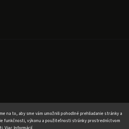
Copyright 2026
Released
. Všechna práva vyhrazena.
Upravit nastavení cookies
me na to, aby sme vám umožnili pohodlné prehliadanie stránky a
Vytvořil
Shoptet
| Design
Shoptak.cz
ie funkčnosti, výkonu a použiteľnosti stránky prostredníctvom
Vytvořil Shoptet
ti.
Viac Informácií