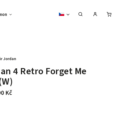
mon
Sběratelské předměty
Vouchery
ir Jordan
an 4 Retro Forget Me
(W)
90 Kč