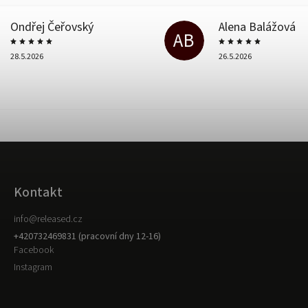
Ondřej Čeřovský
Alena Balážová
AB
28.5.2026
26.5.2026
Kontakt
info
@
released.cz
+420732469831 (pracovní dny 12-16)
Facebook
Instagram