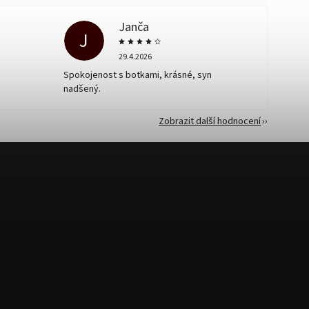
Janča
J
29.4.2026
Spokojenost s botkami, krásné, syn
nadšený.
Zobrazit další hodnocení