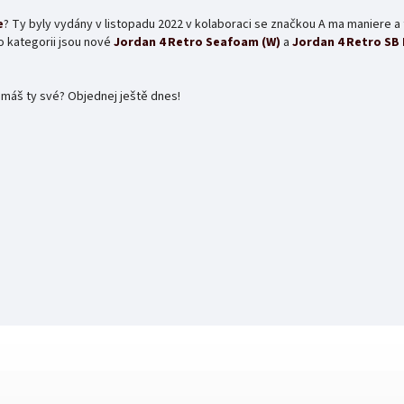
e
? Ty byly vydány v listopadu 2022 v kolaboraci se značkou A ma maniere a 
 kategorii jsou nové
Jordan 4 Retro Seafoam (W)
a
Jordan 4 Retro SB
 máš ty své? Objednej ještě dnes!