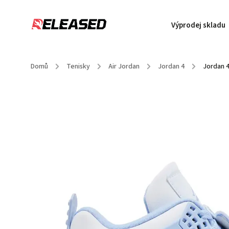
Výprodej skladu
Domů
/
Tenisky
/
Air Jordan
/
Jordan 4
/
Jordan 4