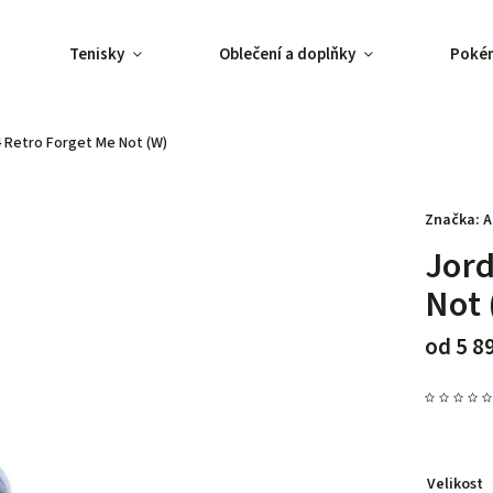
Tenisky
Oblečení a doplňky
Poké
 Retro Forget Me Not (W)
Značka:
A
Jord
Not 
od
5 8
Velikost