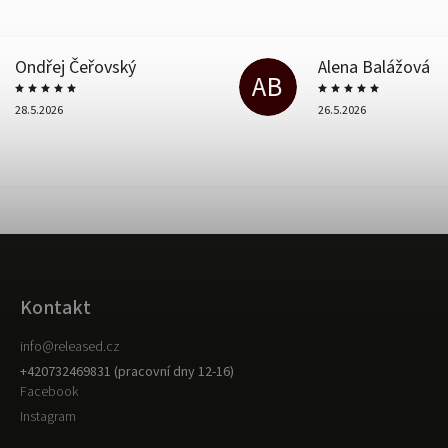
Ondřej Čeřovský
Alena Balážová
AB
28.5.2026
26.5.2026
Kontakt
info
@
released.cz
+420732469831 (pracovní dny 12-16)
Facebook
Instagram