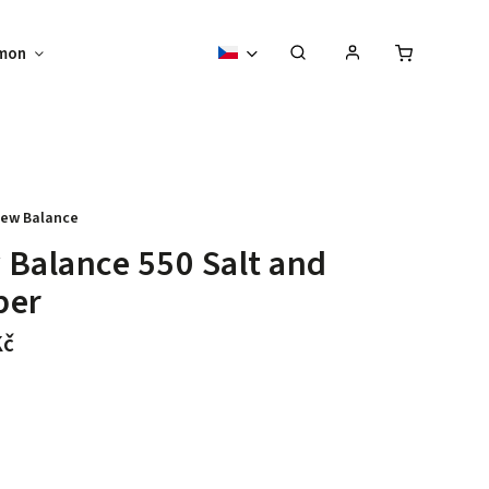
mon
Sběratelské předměty
Vouchery
ew Balance
Balance 550 Salt and
per
Kč