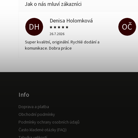
Denisa Holomková
DH
OČ
26.7.2026
Super kvalitní, originální. Rychlé dodání a
komunikace. Dobra práce
Info
Doprava a platba
Obchodní podmínky
Podmínky ochrany osobních údajů
Často kladené otázky (FAQ)
Tabulka velikostí