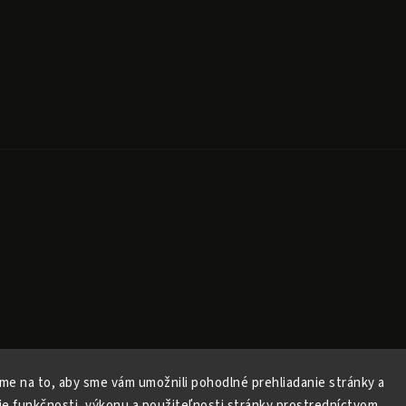
Copyright 2026
Released
. Všechna práva vyhrazena.
Upravit nastavení cookies
me na to, aby sme vám umožnili pohodlné prehliadanie stránky a
Vytvořil
Shoptet
| Design
Shoptak.cz
ie funkčnosti, výkonu a použiteľnosti stránky prostredníctvom