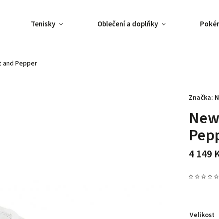
Tenisky
Oblečení a doplňky
Poké
t and Pepper
Značka:
N
New 
Pep
4 149 
Velikost