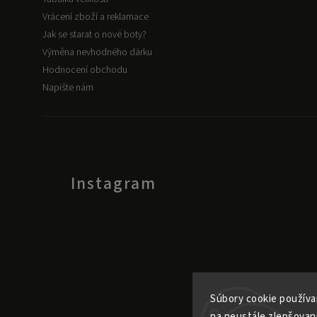
Vrácení zboží a reklamace
Jak se starat o nové boty?
Výměna nevhodného dárku
Hodnocení obchodu
Napište nám
Instagram
Súbory cookie používa
na neustále zlepšovan