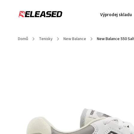
Výprodej skladu
Domů
/
Tenisky
/
New Balance
/
New Balance 550 Sal