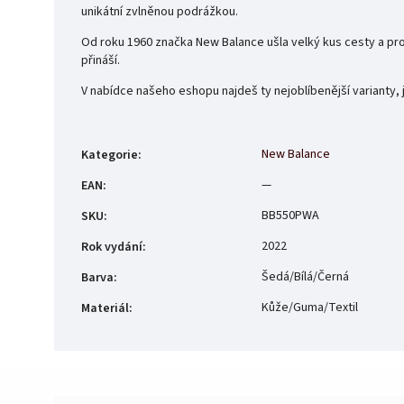
unikátní zvlněnou podrážkou.
Od roku 1960 značka New Balance ušla velký kus cesty a pr
přináší.
V nabídce našeho eshopu najdeš ty nejoblíbenější varianty,
New Balance
Kategorie
:
—
EAN
:
BB550PWA
SKU
:
2022
Rok vydání
:
Šedá/Bílá/Černá
Barva
:
Kůže/Guma/Textil
Materiál
: