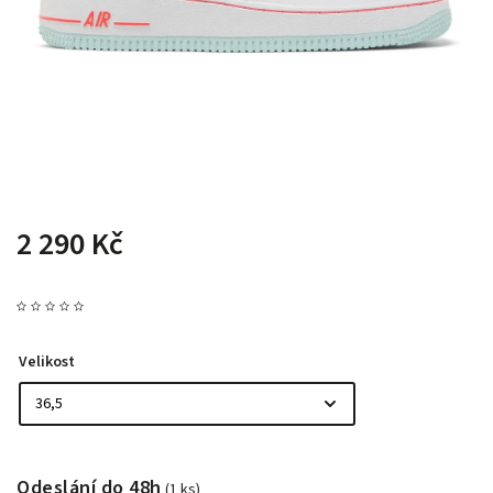
2 290 Kč
Velikost
Odeslání do 48h
(1 ks)