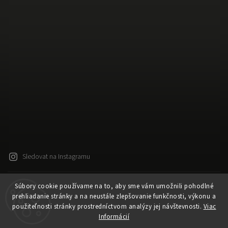
Sledovat na Instagramu
Súbory cookie používame na to, aby sme vám umožnili pohodlné
Copyright 2026
Released
. Všechna práva vyhrazena.
prehliadanie stránky a na neustále zlepšovanie funkčnosti, výkonu a
Upravit nastavení cookies
použiteľnosti stránky prostredníctvom analýzy jej návštevnosti.
Viac
Vytvořil
Shoptet
| Design
Shoptak.cz
Informácií