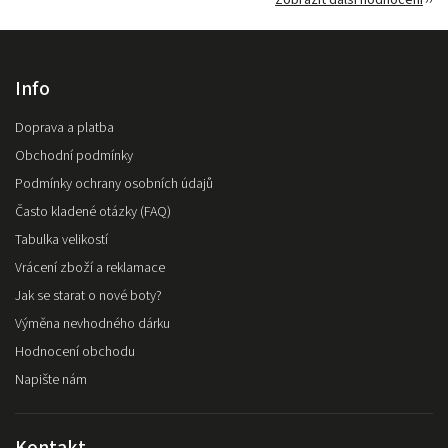
Info
Doprava a platba
Obchodní podmínky
Podmínky ochrany osobních údajů
Často kladené otázky (FAQ)
Tabulka velikostí
Vrácení zboží a reklamace
Jak se starat o nové boty?
Výměna nevhodného dárku
Hodnocení obchodu
Napište nám
Kontakt