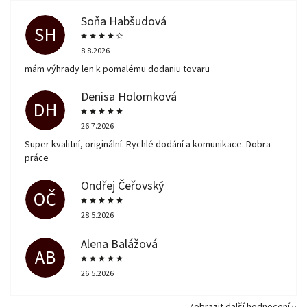
Soňa Habšudová
SH
8.8.2026
mám výhrady len k pomalému dodaniu tovaru
Denisa Holomková
DH
26.7.2026
Super kvalitní, originální. Rychlé dodání a komunikace. Dobra
práce
Ondřej Čeřovský
OČ
28.5.2026
Alena Balážová
AB
26.5.2026
Zobrazit další hodnocení