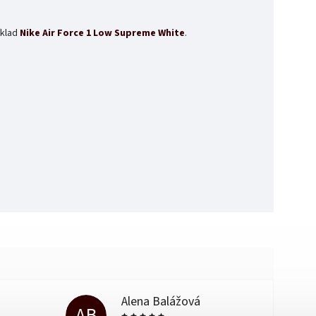
íklad
Nike Air Force 1 Low Supreme White
.
Alena Balážová
AB