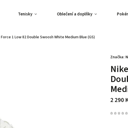
Tenisky
Oblečení a doplňky
Poké
r Force 1 Low 82 Double Swoosh White Medium Blue (GS)
Značka:
N
Nike
Dou
Med
2 290 