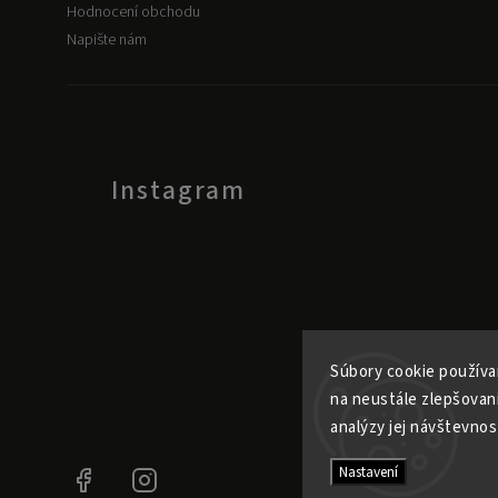
Hodnocení obchodu
Napište nám
Instagram
Súbory cookie používa
na neustále zlepšovan
analýzy jej návštevnos
Nastavení
Facebook
Instagram