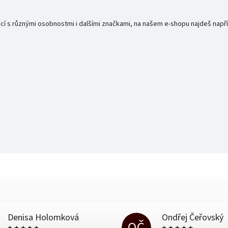
rácí s různými osobnostmi i dalšími značkami, na našem e-shopu najdeš např
Denisa Holomková
Ondřej Čeřovský
OČ