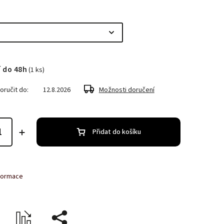
 do 48h
(1 ks)
ručit do:
12.8.2026
Možnosti doručení
Přidat do košíku
nformace