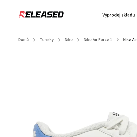
Výprodej skladu
Domů
/
Tenisky
/
Nike
/
Nike Air Force 1
/
Nike Ai