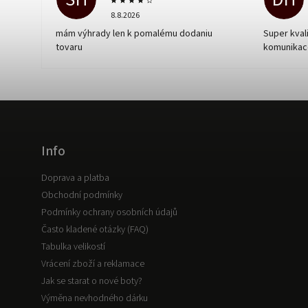
8.8.2026
mám výhrady len k pomalému dodaniu
Super kvali
tovaru
komunikac
Info
Doprava a platba
Obchodní podmínky
Podmínky ochrany osobních údajů
Často kladené otázky (FAQ)
Tabulka velikostí
Vrácení zboží a reklamace
Jak se starat o nové boty?
Výměna nevhodného dárku