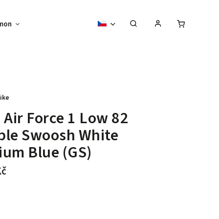
mon
Sběratelské předměty
Vouchery
ike
 Air Force 1 Low 82
ble Swoosh White
ium Blue (GS)
Kč