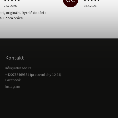
26.7.2026
28.5.2026
tní, originální. Rychlé dodání a
e. Dobra práce
Kontakt
info
@
released.cz
+420732469831 (pracovní dny 12-16)
Facebook
Instagram