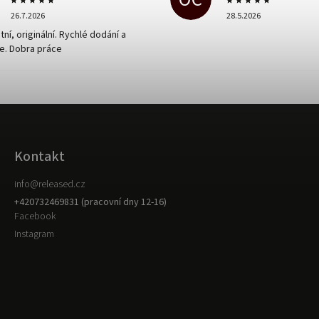
26.7.2026
28.5.2026
tní, originální. Rychlé dodání a
e. Dobra práce
Kontakt
info
@
released.cz
+420732469831 (pracovní dny 12-16)
Facebook
Instagram