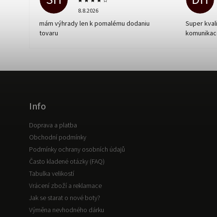
8.8.2026
mám výhrady len k pomalému dodaniu
Super kvali
tovaru
komunikac
Info
Doprava a platba
Obchodní podmínky
Podmínky ochrany osobních údajů
Často kladené otázky (FAQ)
Tabulka velikostí
Vrácení zboží a reklamace
Jak se starat o nové boty?
Výměna nevhodného dárku