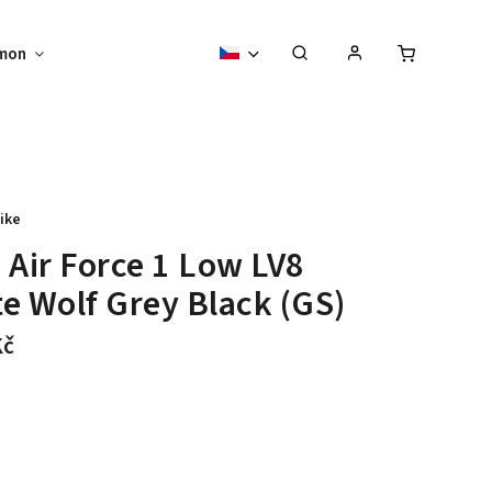
mon
Sběratelské předměty
Vouchery
ike
 Air Force 1 Low LV8
e Wolf Grey Black (GS)
Kč