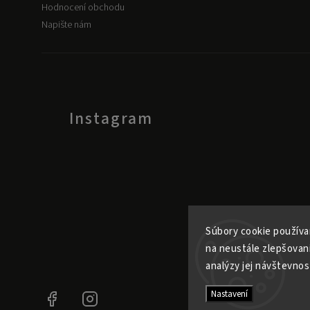
Hodnocení obchodu
Napište nám
Instagram
Súbory cookie používa
na neustále zlepšovan
analýzy jej návštevnos
Nastavení
Facebook
Instagram