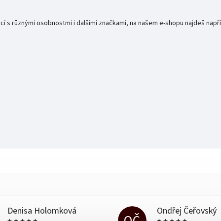
rácí s různými osobnostmi i dalšími značkami, na našem e-shopu najdeš např
Denisa Holomková
Ondřej Čeřovský
OČ