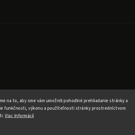
Copyright 2026
Released
. Všechna práva vyhrazena.
Upravit nastavení cookies
me na to, aby sme vám umožnili pohodlné prehliadanie stránky a
Vytvořil
Shoptet
| Design
Shoptak.cz
ie funkčnosti, výkonu a použiteľnosti stránky prostredníctvom
Vytvořil Shoptet
ti.
Viac Informácií