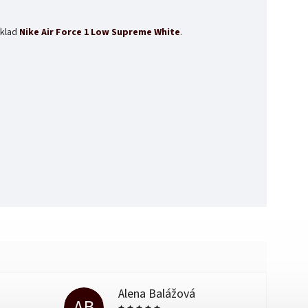
íklad
Nike Air Force 1 Low Supreme White
.
Alena Balážová
AB