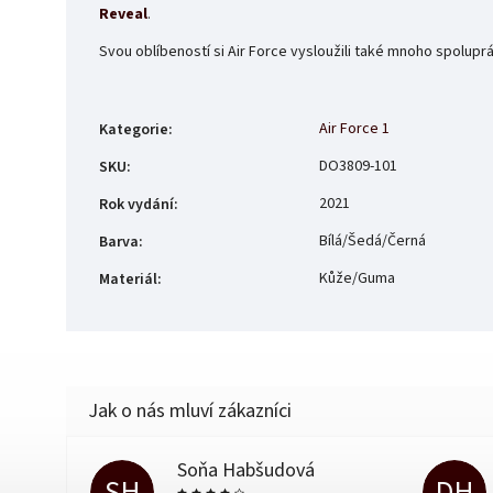
Reveal
.
Svou oblíbeností si Air Force vysloužili také mnoho spolup
Air Force 1
Kategorie
:
DO3809-101
SKU
:
2021
Rok vydání
:
Bílá/Šedá/Černá
Barva
:
Kůže/Guma
Materiál
:
Soňa Habšudová
SH
DH