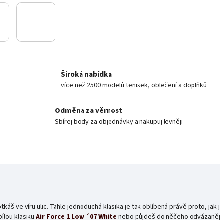
Široká nabídka
více než 2500 modelů tenisek, oblečení a doplňků
Odměna za věrnost
Sbírej body za objednávky a nakupuj levněji
áš ve víru ulic. Tahle jednoduchá klasika je tak oblíbená právě proto, jak
bílou klasiku
Air Force 1 Low ´07 White
nebo půjdeš do něčeho odvázanějš