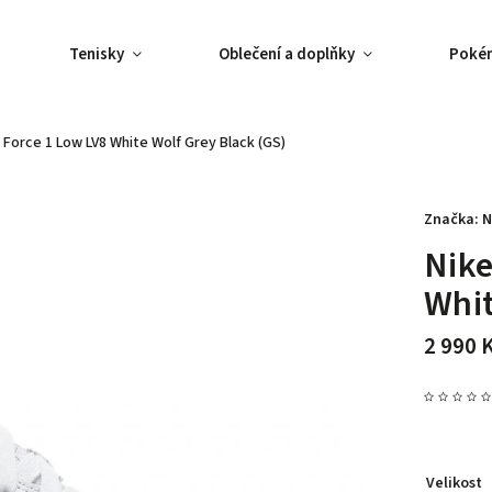
Tenisky
Oblečení a doplňky
Poké
r Force 1 Low LV8 White Wolf Grey Black (GS)
Značka:
N
Nike
Whit
2 990 
Velikost