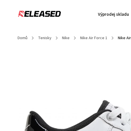
Výprodej skladu
Domů
/
Tenisky
/
Nike
/
Nike Air Force 1
/
Nike Ai