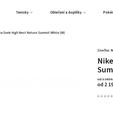
Tenisky
Oblečení a doplňky
Poké
ke Dunk High Next Nature Summit White (W)
Značka:
N
Nike
Sum
od 3 349 
od
2 1