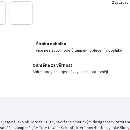
Zeptat se
Široká nabídka
více než 2500 modelů tenisek, oblečení a doplňků
Odměna za věrnost
Sbírej body za objednávky a nakupuj levněji
) byla, stejně jako Air Jordan 1 High, navržena americkým designerem Pete
ko součást kampaně „Be True to Your School“, která povzbudila vysoké školy