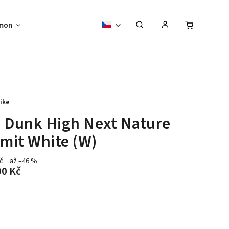
mon
Sběratelské předměty
Vouchery
ike
 Dunk High Next Nature
mit White (W)
Kč
až –46 %
90 Kč