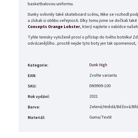
basketbalovou uniformu.
Dunky ovlivnily také skateboard scénu, Nike se rozhodl pod
a získali si oblibu veřejnosti. Díky tomu jsme se dočkali t
Concepts Orange Lobster
, který najdete v nabídce naše
Tyhle tenisky vyloženě prosí o přístup do tvého botníku! Zd
odvázanějšího...prostě nejde tyto boty jen tak opomenout, 
Dunk High
Kategorie
:
Zvolte variantu
EAN
:
DN9909-100
SKU
:
2021
Rok vydání
:
Zelená/Hnědá/Béžová/Bíl
Barva
:
Guma/Textil
Materiál
: