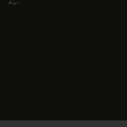
Instagram
Copyright 2026
Released
. Všechna práva vyhrazena.