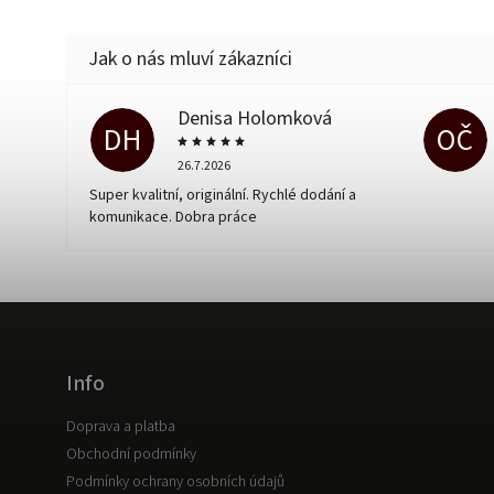
Denisa Holomková
DH
OČ
26.7.2026
Super kvalitní, originální. Rychlé dodání a
komunikace. Dobra práce
Info
Doprava a platba
Obchodní podmínky
Podmínky ochrany osobních údajů