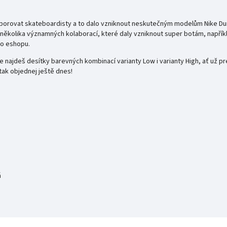
porovat skateboardisty a to dalo vzniknout neskutečným modelům Nike Dunk
aké několika významných kolaborací, které daly vzniknout super botám, napří
ho eshopu.
e najdeš desítky barevných kombinací varianty Low i varianty High, ať už p
tak objednej ještě dnes!
á