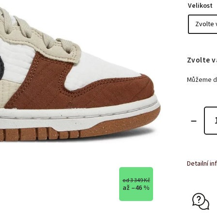
Velikost
Zvolte v
Můžeme do
Detailní i
od 3 349 Kč
až –46 %