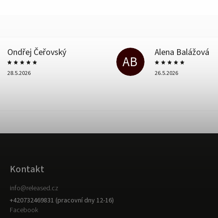
Ondřej Čeřovský
Alena Balážová
AB
28.5.2026
26.5.2026
Kontakt
info
@
released.cz
+420732469831 (pracovní dny 12-16)
Facebook