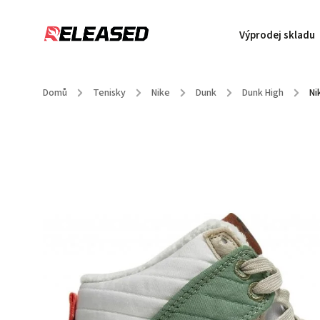
Výprodej skladu
Domů
/
Tenisky
/
Nike
/
Dunk
/
Dunk High
/
Ni