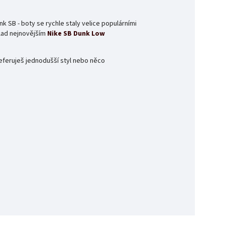
 SB - boty se rychle staly velice populárními
klad nejnovějším
Nike SB Dunk Low
referuješ jednodušší styl nebo něco