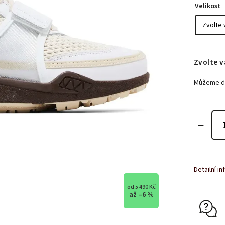
Velikost
Zvolte v
Můžeme do
Detailní i
od 5 490 Kč
až –6 %