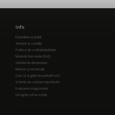
Info
Expediere și plată
Termeni și condiții
Politica de confidențialitate
Întrebări frecvente (FAQ)
Tabelul de dimensiuni
Retururi și reclamații
Cum să ai grijă de pantofii noi?
Schimb de cadouri nepotrivite
Evaluarea magazinului
Vă rugăm să ne scrieți