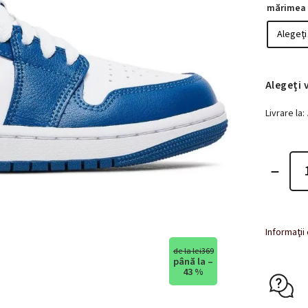
mărimea
Alegeţi 
Livrare la:
Informaţii
de la lei369
până la –
43 %