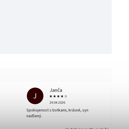
Janča
J
29.04.2026
Spokojenost s botkami, krásné, syn
nadšený.