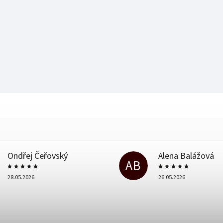
Ondřej Čeřovský
Alena Balážová
AB
28.05.2026
26.05.2026