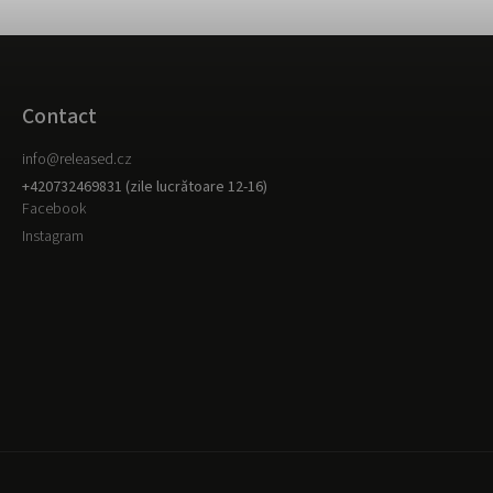
Contact
info
@
released.cz
+420732469831 (zile lucrătoare 12-16)
Facebook
Instagram