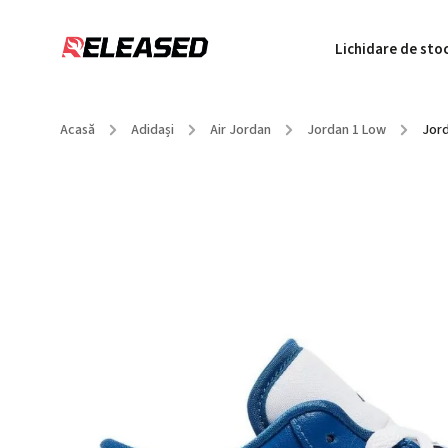
Lichidare de sto
Acasă
/
Adidași
/
Air Jordan
/
Jordan 1 Low
/
Jord