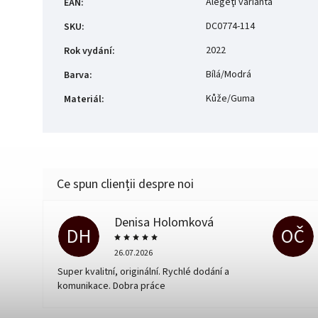
Alegeţi varianta
EAN
:
DC0774-114
SKU
:
2022
Rok vydání
:
Bílá/Modrá
Barva
:
Kůže/Guma
Materiál
:
Denisa Holomková
DH
OČ
26.07.2026
Super kvalitní, originální. Rychlé dodání a
komunikace. Dobra práce