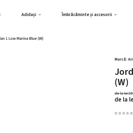
c
Adidași
Îmbrăcăminte și accesorii
an 1 Low Marina Blue (W)
Marcă:
Ai
Jord
(W)
de la lei3
de la
l