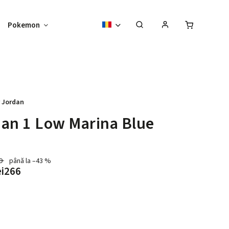
Pokemon
Obiecte de colecție
Vouchery
r Jordan
an 1 Low Marina Blue
69
până la –43 %
ei266