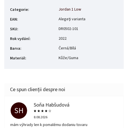
Jordan 1 Low
Categorie
:
Alegeţi varianta
EAN
:
DR0502-101
SKU
:
2022
Rok vydání
:
Černá/Bílá
Barva
:
Kůže/Guma
Materiál
:
Soňa Habšudová
SH
8.08.2026
mám výhrady len k pomalému dodaniu tovaru