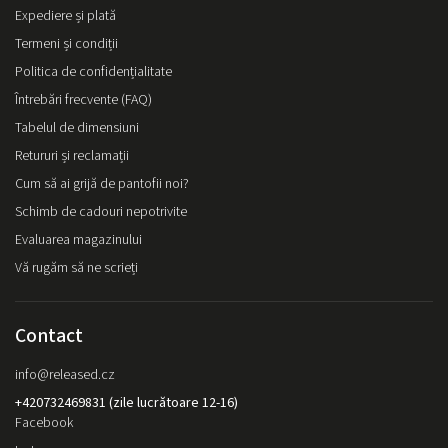
Expediere și plată
Termeni și condiții
Politica de confidențialitate
Întrebări frecvente (FAQ)
Tabelul de dimensiuni
Retururi și reclamații
Cum să ai grijă de pantofii noi?
Schimb de cadouri nepotrivite
Evaluarea magazinului
Vă rugăm să ne scrieți
Contact
info
@
released.cz
+420732469831 (zile lucrătoare 12-16)
Facebook