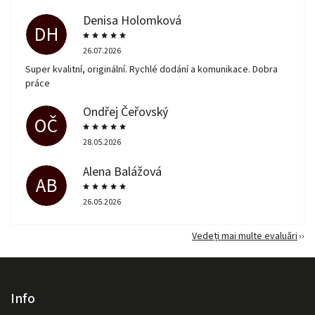
Denisa Holomková
DH
26.07.2026
Super kvalitní, originální. Rychlé dodání a komunikace. Dobra
práce
Ondřej Čeřovský
OČ
28.05.2026
Alena Balážová
AB
26.05.2026
Vedeți mai multe evaluări
Info