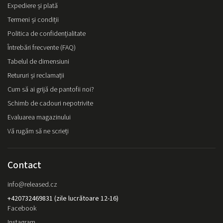
Expediere și plată
Termeni și condiții
Politica de confidențialitate
Întrebări frecvente (FAQ)
Tabelul de dimensiuni
Retururi și reclamații
Cum să ai grijă de pantofii noi?
Schimb de cadouri nepotrivite
Evaluarea magazinului
Vă rugăm să ne scrieți
Contact
info
@
released.cz
+420732469831 (zile lucrătoare 12-16)
Facebook
Instagram