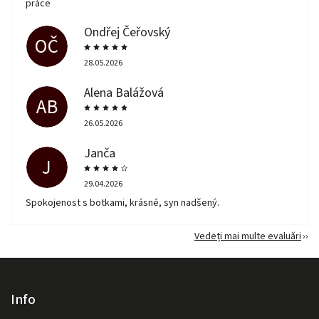
práce
Ondřej Čeřovský
OČ
28.05.2026
Alena Balážová
AB
26.05.2026
Janča
J
29.04.2026
Spokojenost s botkami, krásné, syn nadšený.
Vedeți mai multe evaluări
Info