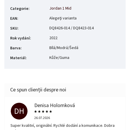
Jordan 1 Mid
Categorie
:
Alegeţi varianta
EAN
:
DQ8426-014 / DQ8423-014
SKU
:
2022
Rok vydání
:
Bílá/Modrá/Šedá
Barva
:
Kůže/Guma
Materiál
:
Denisa Holomková
DH
26.07.2026
Super kvalitní, originální. Rychlé dodání a komunikace. Dobra