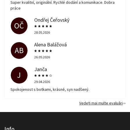
Super kvalitní, originální. Rychlé dodání a komunikace. Dobra
práce
Ondřej Čeřovský
OČ
28.05.2026
Alena Balážová
AB
26.05.2026
Janča
J
29.04.2026
Spokojenost s botkami, krásné, syn nadšený.
Vedeți mai multe evaluări
Info