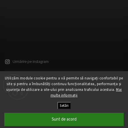
Urmărire pe Instagram
Utilizăm module cookie pentru a vă permite să navigați confortabil pe
Drepturi de autor 2026
Released
. Toate drepturile rezervate.
site și pentru a îmbunătăți continuu funcționalitatea, performanța și
Editați setările cookie-urilor
ușurința de utilizare a site-ului prin analizarea traficului acestuia.
Mai
Vytvořil
Shoptet
| Design
Shoptak.cz
multe informații
Creat de Shoptet
Setări
Sunt de acord