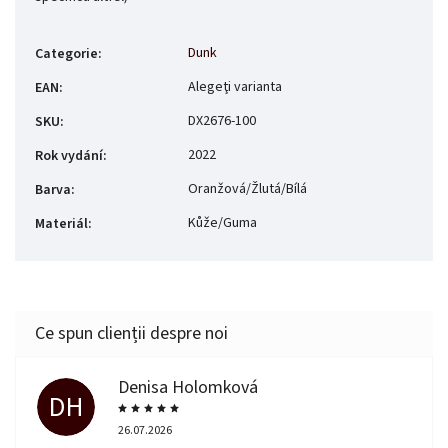
Dunk
Categorie
:
Alegeţi varianta
EAN
:
DX2676-100
SKU
:
2022
Rok vydání
:
Oranžová/Žlutá/Bílá
Barva
:
Kůže/Guma
Materiál
:
Denisa Holomková
DH
26.07.2026