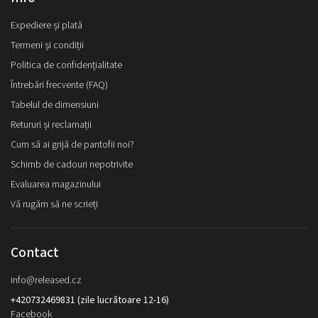
Expediere și plată
Termeni și condiții
Politica de confidențialitate
Întrebări frecvente (FAQ)
Tabelul de dimensiuni
Retururi și reclamații
Cum să ai grijă de pantofii noi?
Schimb de cadouri nepotrivite
Evaluarea magazinului
Vă rugăm să ne scrieți
Contact
info
@
released.cz
+420732469831 (zile lucrătoare 12-16)
Facebook