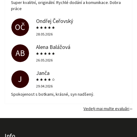
Super kvalitní, originální. Rychlé dodání a komunikace. Dobra
práce
Ondřej Čeřovský
OČ
28.05.2026
Alena Balážová
AB
26.05.2026
Janča
J
29.04.2026
Spokojenost s botkami, krásné, syn nadšený.
Vedeți mai multe evaluări
Info