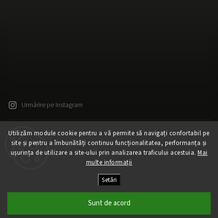
Urmărire pe Instagram
Utilizăm module cookie pentru a vă permite să navigați confortabil pe
Drepturi de autor 2026
Released
. Toate drepturile rezervate.
site și pentru a îmbunătăți continuu funcționalitatea, performanța și
Editați setările cookie-urilor
ușurința de utilizare a site-ului prin analizarea traficului acestuia.
Mai
Vytvořil
Shoptet
| Design
Shoptak.cz
multe informații
Creat de Shoptet
Setări
Sunt de acord