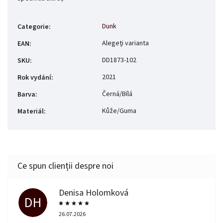
Dunk
Categorie
:
Alegeţi varianta
EAN
:
DD1873-102
SKU
:
2021
Rok vydání
:
Černá/Bílá
Barva
:
Kůže/Guma
Materiál
:
Denisa Holomková
DH
26.07.2026