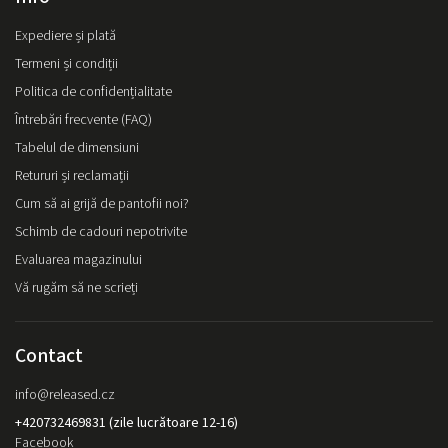
Expediere și plată
Termeni și condiții
Politica de confidențialitate
Întrebări frecvente (FAQ)
Tabelul de dimensiuni
Retururi și reclamații
Cum să ai grijă de pantofii noi?
Schimb de cadouri nepotrivite
Evaluarea magazinului
Vă rugăm să ne scrieți
Contact
info
@
released.cz
+420732469831 (zile lucrătoare 12-16)
Facebook