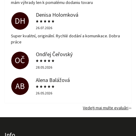
mám výhrady len k pomalému dodaniu tovaru
Denisa Holomková
DH
26.07.2026
Super kvalitní, originální. Rychlé dodání a komunikace. Dobra
práce
Ondřej Čeřovský
OČ
28.05.2026
Alena Balážová
AB
26.05.2026
Vedeți mai multe evaluări
Info