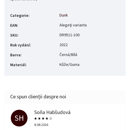
Dunk
Categorie
:
Alegeţi varianta
EAN
:
DR9511-100
SKU
:
2022
Rok vydání
:
Černá/Bílá
Barva
:
Kůže/Guma
Materiál
:
Soňa Habšudová
SH
8.08.2026