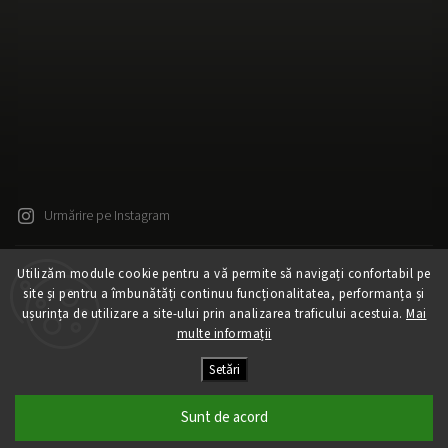
Urmărire pe Instagram
Utilizăm module cookie pentru a vă permite să navigați confortabil pe
Drepturi de autor 2026
Released
. Toate drepturile rezervate.
site și pentru a îmbunătăți continuu funcționalitatea, performanța și
Editați setările cookie-urilor
ușurința de utilizare a site-ului prin analizarea traficului acestuia.
Mai
Vytvořil
Shoptet
| Design
Shoptak.cz
multe informații
Creat de Shoptet
Setări
Sunt de acord