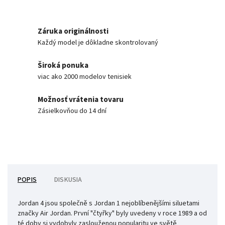
Záruka originálnosti
Každý model je dôkladne skontrolovaný
Široká ponuka
viac ako 2000 modelov tenisiek
Možnosť vrátenia tovaru
Zásielkovňou do 14 dní
POPIS
DISKUSIA
Jordan 4 jsou společně s Jordan 1 nejoblíbenějšími siluetami
značky Air Jordan.
První "čtyřky" byly uvedeny v roce 1989 a od
té doby si vydobyly zaslouženou popularitu ve světě