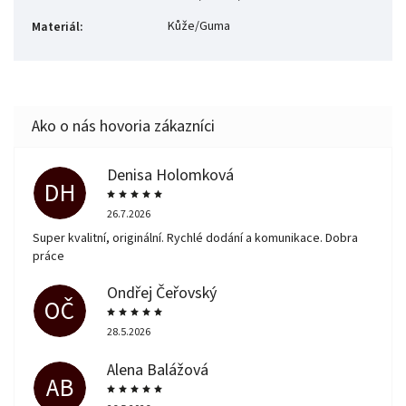
Kůže/Guma
Materiál
:
Denisa Holomková
DH
26.7.2026
Super kvalitní, originální. Rychlé dodání a komunikace. Dobra
práce
Ondřej Čeřovský
OČ
28.5.2026
Alena Balážová
AB