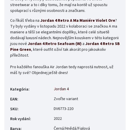
streetwear a to i díky tomu, že mají na kontě už spoustu
spoluprací s různými osobnosti a značkami.
Co říkáš třeba na
Jordan 4 Retro A Ma Maniére Violet Ore
?
Ty byly vydány v listopadu 2022 v kolaboraci se značkou A ma
maniere a těší se elegantními doplňky, které celé situetě
dodávají luxusní nádech.
Nejnovějším kouskem v této kategorii
jsou nové
Jordan 4 Retro Seafoam (W)
a
Jordan 4 Retro SB
Pine Green
, které outfit oživí tak akorát pro jakoukoliv
příležitost.
Pro každého fanouška Air Jordan tedy naprostá nutnost, už
máš ty své? Objednej ještě dnes!
Jordan 4
Kategória
:
Zvoľte variant
EAN
:
DV6773-220
SKU
:
2022
Rok vydání
:
Černá/Hnědá/Fialová
Barva
: