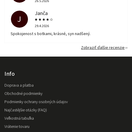
26.5.2026
Janča
J
29.4.2026
Spokojenost s botkami, krásné, syn nadšený.
Zobraziť ďalšie recenzie
Info
Doprava a platba
Obchodné podmienky
Podmienky ochrany osobných údajov
Najčastějšie otázky (FAQ)
Veľkostná tabuľka
Vrátenie tovaru