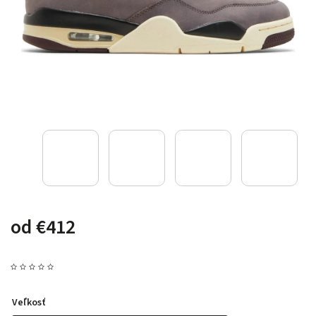
od
€412
Veľkosť