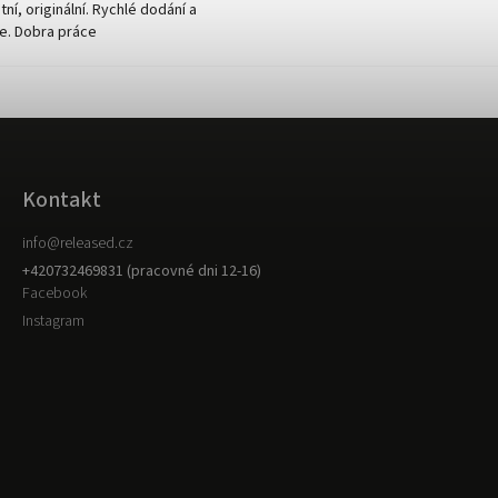
tní, originální. Rychlé dodání a
e. Dobra práce
Kontakt
info
@
released.cz
+420732469831 (pracovné dni 12-16)
Facebook
Instagram