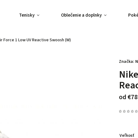
Tenisky
Oblečenie a doplnky
Pok
Air Force 1 Low UV Reactive Swoosh (W)
Značka:
N
Nike
Reac
od
€78
Veľkosť