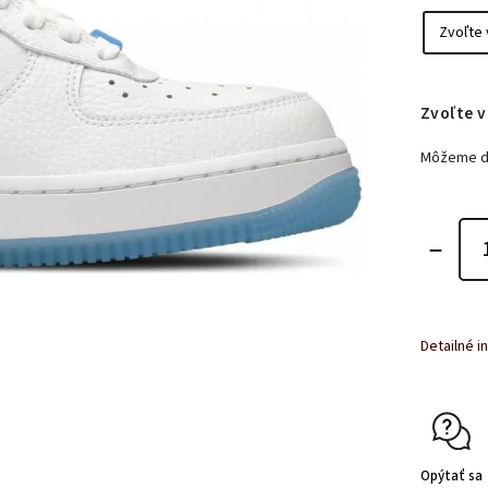
Zvoľte v
Môžeme do
Detailné i
Opýtať sa