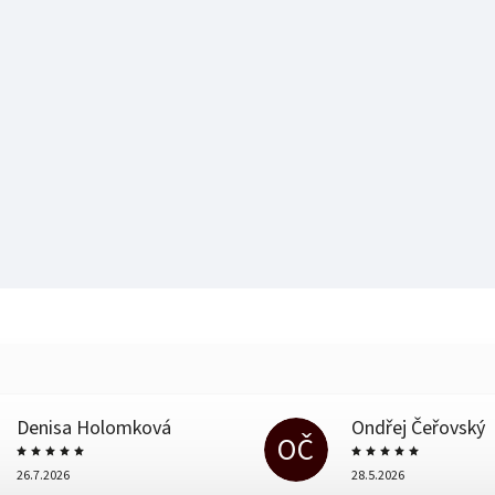
Denisa Holomková
Ondřej Čeřovský
OČ
26.7.2026
28.5.2026