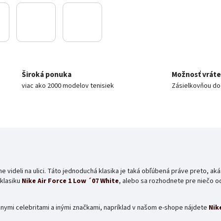
Široká ponuka
Možnosť vráte
viac ako 2000 modelov tenisiek
Zásielkovňou do 
e videli na ulici. Táto jednoduchá klasika je taká obľúbená práve preto, aká 
 klasiku
Nike Air Force 1 Low ´07 White
, alebo sa rozhodnete pre niečo o
ôznymi celebritami a inými značkami, napríklad v našom e-shope nájdete
Nik