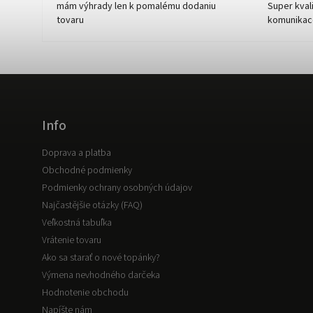
mám výhrady len k pomalému dodaniu
Super kvali
tovaru
komunikac
Info
Doprava a platba
Obchodné podmienky
Podmienky ochrany osobných údajov
Najčastějšie otázky (FAQ)
Veľkostná tabuľka
Vrátenie tovaru
Ako sa starať o nové topánky?
Výmena nevhodného darčeka
Hodnotenie obchodu
Napíšte nám