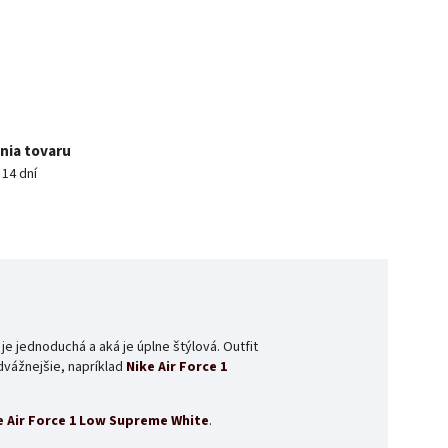
nia tovaru
14 dní
je jednoduchá a aká je úplne štýlová. Outfit
dvážnejšie, napríklad
Nike Air Force 1
e Air Force 1 Low Supreme White
.