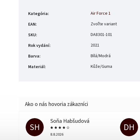
Air Force 1
Kategória
:
Zvoľte variant
EAN
:
DA8301-101
SKU
:
2021
Rok vydání
:
Bílá/Modrá
Barva
:
Kůže/Guma
Materiál
:
Soňa Habšudová
SH
DH
8.8.2026