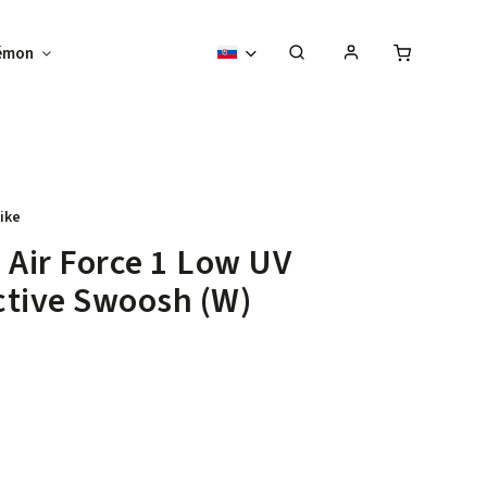
émon
Zberateľské predmety
Vouchery
ike
 Air Force 1 Low UV
tive Swoosh (W)