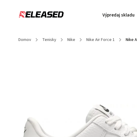
Výpredaj skladu
Domov
/
Tenisky
/
Nike
/
Nike Air Force 1
/
Nike 