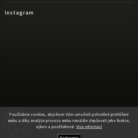
Instagram
Sledovať na Instagrame
Používáme cookies, abychom Vám umožnili pohodlné prohlížení
webu a díky analýze provozu webu neustále zlepšovali jeho funkce,
výkon a použitelnost.
Více informací
Copyright 2026
Released
. Všetky práva vyhradené.
Upraviť nastavenie cookies
Nastavenie