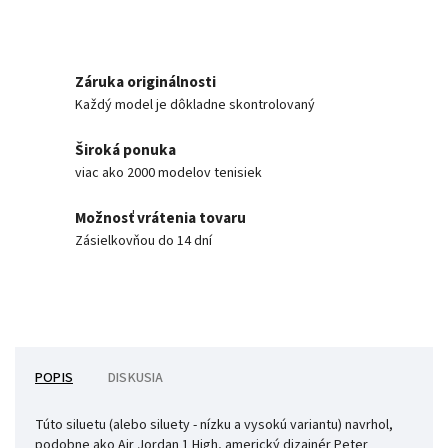
Záruka originálnosti
Každý model je dôkladne skontrolovaný
Široká ponuka
viac ako 2000 modelov tenisiek
Možnosť vrátenia tovaru
Zásielkovňou do 14 dní
POPIS
DISKUSIA
Túto siluetu (alebo siluety - nízku a vysokú variantu) navrhol,
podobne ako Air Jordan 1 High, americký dizajnér Peter