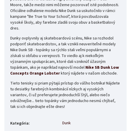
Moore, takže medzi nimi môžeme pozorovať isté podobnosti.
Oficiálne odhalenie modelu Nike Dunk sa uskutočnilo v rámci
kampane "Be True to Your School", ktorá povzbudzovala
vysoké školy, aby farebne zladili svoju obuv a basketbalový
dres.
Dunky ovplyvnily aj skateboardovú scénu, Nike sa rozhodol
podporiť skateboardistov, a tak vznikli neuveriteľné modely
Nike Dunk SB - topánky sa rýchlo stali veľmi populárnymi a
získali si obľubu u verejnosti. To viedlo aj k niekoľkým
významným spoluprácam, ktoré dali vzniknúť úžasným
topánkam, ako je napríklad najnovší model
Nike SB Dunk Low
Concepts Orange Lobster
ktorý nájdete v našom obchode.
Tieto tenisky si priam pýtajú prístup do vášho botníka! Nájdete
tu desiatky farebných kombinácií nízkych aj vysokých
variantov, či už preferujete jednoduchší štýl, alebo niečo
odvážnejšie... tieto topánky vám jednoducho nesmú chýbať,
tak si ich objednajte ešte dnes!
Dunk
Kategória
: