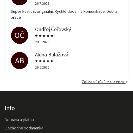
26.7.2026
Super kvalitní, originální. Rychlé dodání a komunikace. Dobra
práce
Ondřej Čeřovský
OČ
28.5.2026
Alena Balážová
AB
26.5.2026
Zobraziť ďalšie recenzie
Info
Doprava a platba
Obchodné podmienky