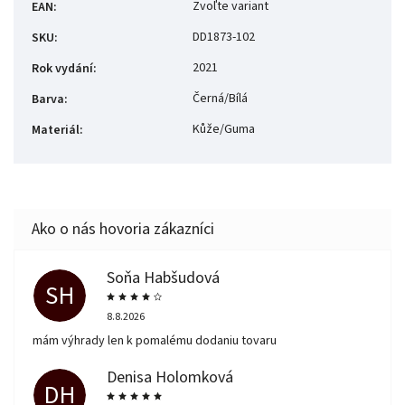
Zvoľte variant
EAN
:
DD1873-102
SKU
:
2021
Rok vydání
:
Černá/Bílá
Barva
:
Kůže/Guma
Materiál
:
Soňa Habšudová
SH
8.8.2026
mám výhrady len k pomalému dodaniu tovaru
Denisa Holomková
DH