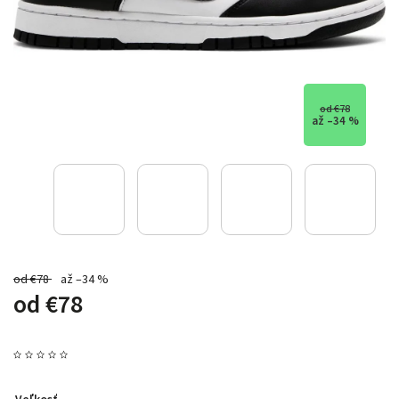
od €78
až –34 %
od €78
až –34 %
od
€78