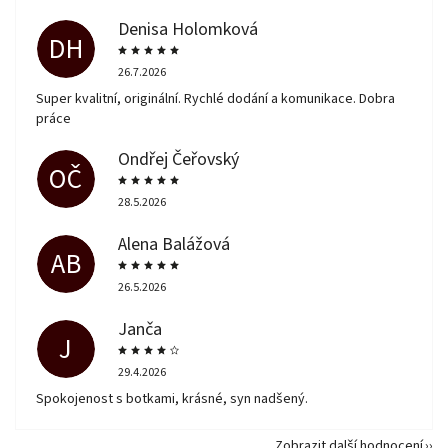
Denisa Holomková
DH
26.7.2026
Super kvalitní, originální. Rychlé dodání a komunikace. Dobra
práce
Ondřej Čeřovský
OČ
28.5.2026
Alena Balážová
AB
26.5.2026
Janča
J
29.4.2026
Spokojenost s botkami, krásné, syn nadšený.
Zobrazit další hodnocení