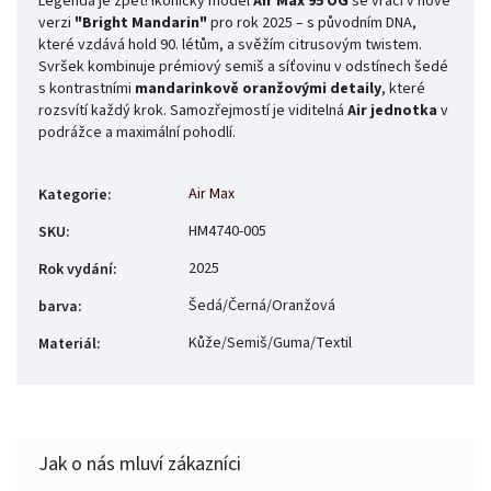
Legenda je zpět! Ikonický model
Air Max 95 OG
se vrací v nové
verzi
"Bright Mandarin"
pro rok 2025 – s původním DNA,
které vzdává hold 90. létům, a svěžím citrusovým twistem.
Svršek kombinuje prémiový semiš a síťovinu v odstínech šedé
s kontrastními
mandarinkově oranžovými detaily
, které
rozsvítí každý krok. Samozřejmostí je viditelná
Air jednotka
v
podrážce a maximální pohodlí.
Air Max
Kategorie
:
HM4740-005
SKU
:
2025
Rok vydání
:
Šedá/Černá/Oranžová
barva
:
Kůže/Semiš/Guma/Textil
Materiál
: