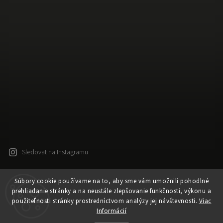
Sledovat na Instagramu
Súbory cookie používame na to, aby sme vám umožnili pohodlné
Copyright 2026
Released
. Všechna práva vyhrazena.
prehliadanie stránky a na neustále zlepšovanie funkčnosti, výkonu a
Upravit nastavení cookies
použiteľnosti stránky prostredníctvom analýzy jej návštevnosti.
Viac
Vytvořil
Shoptet
| Design
Shoptak.cz
Informácií
Vytvořil Shoptet