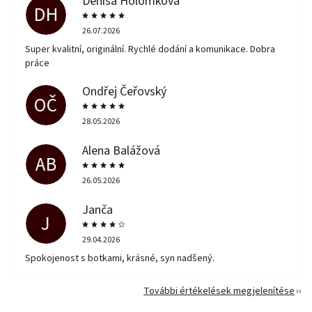
Denisa Holomková
DH
26.07.2026
Super kvalitní, originální. Rychlé dodání a komunikace. Dobra
práce
Ondřej Čeřovský
OČ
28.05.2026
Alena Balážová
AB
26.05.2026
Janča
J
29.04.2026
Spokojenost s botkami, krásné, syn nadšený.
További értékelések megjelenítése