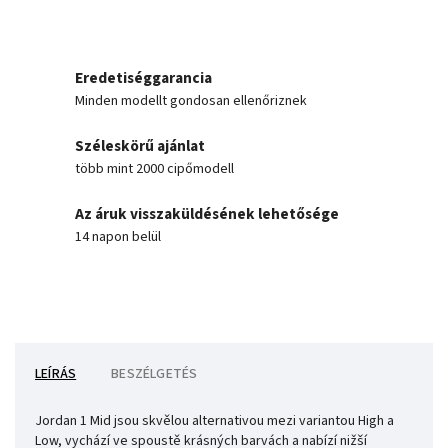
Eredetiséggarancia
Minden modellt gondosan ellenőriznek
Széleskörű ajánlat
több mint 2000 cipőmodell
Az áruk visszaküldésének lehetősége
14 napon belül
LEÍRÁS
BESZÉLGETÉS
Jordan 1 Mid jsou skvělou alternativou mezi variantou High a
Low, vychází ve spoustě krásných barvách a nabízí nižší