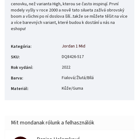
cenovku, než varianta High, kterou se často inspirují. První
modely vyšly v roce 2000 a nově tato silueta zažívá obrovský
boom a všichni po ní doslova šílí...takže se můžete těšit na více
a více barevných variant, které budou k dostání u nás na
eshopu!
Jordan 1 Mid
Kategória
:
DQ8426-517
SKU
:
2022
Rok vydání
:
Fialová/Žlutá/Bílá
Barva
:
Kůže/Guma
Materiál
: