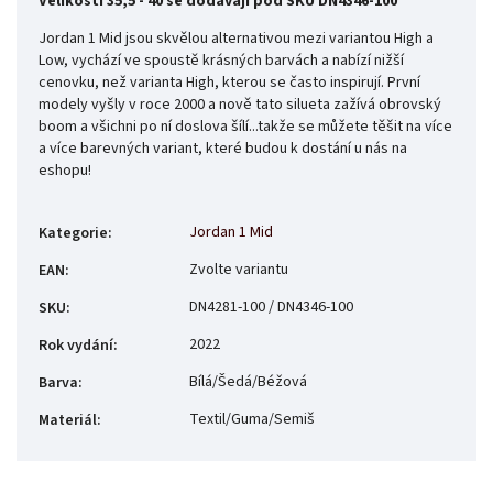
Velikosti 35,5 - 40 se dodávají pod SKU DN4346-100
Jordan 1 Mid jsou skvělou alternativou mezi variantou High a
Low, vychází ve spoustě krásných barvách a nabízí nižší
cenovku, než varianta High, kterou se často inspirují. První
modely vyšly v roce 2000 a nově tato silueta zažívá obrovský
boom a všichni po ní doslova šílí...takže se můžete těšit na více
a více barevných variant, které budou k dostání u nás na
eshopu!
Jordan 1 Mid
Kategorie
:
Zvolte variantu
EAN
:
DN4281-100 / DN4346-100
SKU
:
2022
Rok vydání
:
Bílá/Šedá/Béžová
Barva
:
Textil/Guma/Semiš
Materiál
: