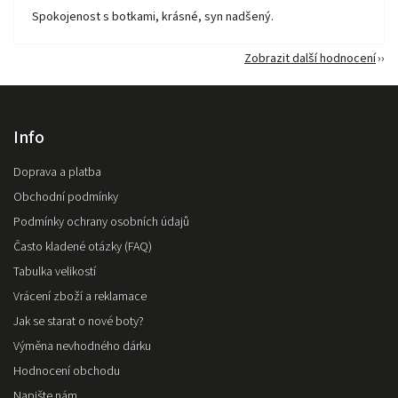
Spokojenost s botkami, krásné, syn nadšený.
Zobrazit další hodnocení
Info
Doprava a platba
Obchodní podmínky
Podmínky ochrany osobních údajů
Často kladené otázky (FAQ)
Tabulka velikostí
Vrácení zboží a reklamace
Jak se starat o nové boty?
Výměna nevhodného dárku
Hodnocení obchodu
Napište nám