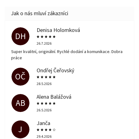
Denisa Holomková
DH
26.7.2026
Super kvalitní, originální. Rychlé dodání a komunikace. Dobra
práce
Ondřej Čeřovský
OČ
28.5.2026
Alena Balážová
AB
26.5.2026
Janča
J
29.4.2026