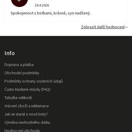
29.4.2026
Spokojenost s botkami, krásné, syn nadšený.
Zobrazit další hodnocení
Info
Doprava a platba
Obchodní podmínky
Podmínky ochrany osobních údajů
Často kladené otázky (FAQ)
Tabulka velikostí
Vrácení zboží a reklamace
Jak se starat o nové boty?
Výměna nevhodného dárku
Hodnocení obchodu