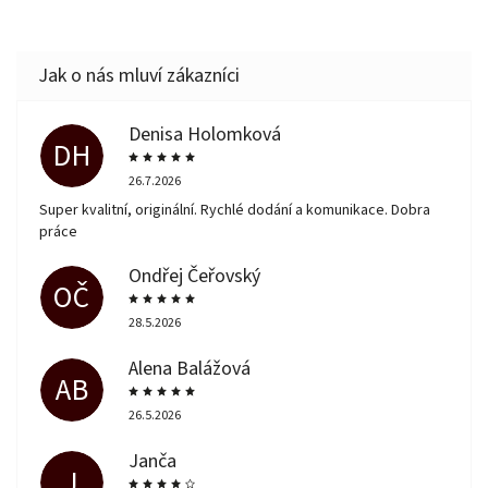
Denisa Holomková
DH
26.7.2026
Super kvalitní, originální. Rychlé dodání a komunikace. Dobra
práce
Ondřej Čeřovský
OČ
28.5.2026
Alena Balážová
AB
26.5.2026
Janča
J