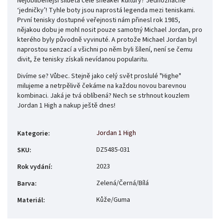
Nejoblíbenější silueta celé sneaker kultury? Jednoznačně
‘jedničky’! Tyhle boty jsou naprostá legenda mezi teniskami.
První tenisky dostupné veřejnosti nám přinesl rok 1985,
nějakou dobu je mohl nosit pouze samotný Michael Jordan, pro
kterého byly původně vyvinuté. A protože Michael Jordan byl
naprostou senzací a všichni po něm byli šílení, není se čemu
divit, že tenisky získali nevídanou popularitu.
Divíme se? Vůbec. Stejně jako celý svět proslulé "Highe"
milujeme a netrpělivě čekáme na každou novou barevnou
kombinaci. Jaká je tvá oblíbená? Nech se strhnout kouzlem
Jordan 1 High a nakup ještě dnes!
Jordan 1 High
Kategorie
:
DZ5485-031
SKU
:
2023
Rok vydání
:
Zelená/Černá/Bílá
Barva
:
Kůže/Guma
Materiál
: