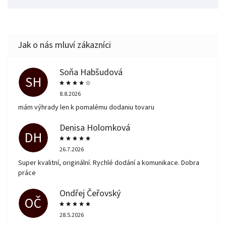
Soňa Habšudová
SH
8.8.2026
mám výhrady len k pomalému dodaniu tovaru
Denisa Holomková
DH
26.7.2026
Super kvalitní, originální. Rychlé dodání a komunikace. Dobra
práce
Ondřej Čeřovský
OČ
28.5.2026