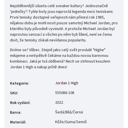
Nejoblíbenější silueta celé sneaker kultury? Jednoznačně
‘jedničky’! Tyhle boty jsou naprostá legenda mezi teniskami.
První tenisky dostupné veřejnosti nám přinesl rok 1985,
nějakou dobu je mohl nosit pouze samotný Michael Jordan, pro
kterého byly původně vyvinuté. A protože Michael Jordan byl
naprostou senzací a všichni po něm byli šílení, není se čemu
divit, že tenisky získali nevídanou popularitu.
Divíme se? Vůbec. Stejně jako celý svět proslulé "Highe"
milujeme a netrpělivě čekáme na každou novou barevnou
kombinaci. Jaká je tvá oblíbená? Nech se strhnout kouzlem
Jordan 1 High a nakup ještě dnes!
Jordan 1 High
Kategorie
:
555088-108
SKU
:
2022
Rok vydání
:
Šedá/Bílá/Černá
Barva
:
Kůže/Guma/Semiš
Materiál
: