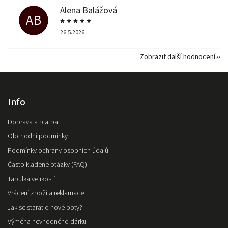
Alena Balážová
AB
26.5.2026
Zobrazit další hodnocení
Info
Doprava a platba
Obchodní podmínky
Podmínky ochrany osobních údajů
Často kladené otázky (FAQ)
Tabulka velikostí
Vrácení zboží a reklamace
Jak se starat o nové boty?
Výměna nevhodného dárku