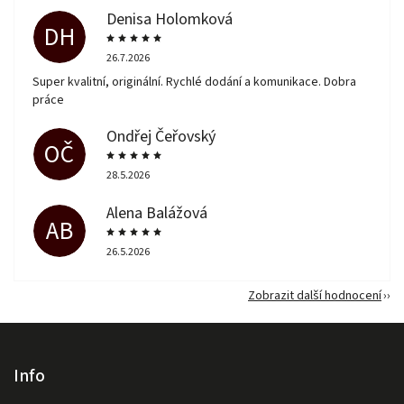
Denisa Holomková
DH
26.7.2026
Super kvalitní, originální. Rychlé dodání a komunikace. Dobra
práce
Ondřej Čeřovský
OČ
28.5.2026
Alena Balážová
AB
26.5.2026
Zobrazit další hodnocení
Info