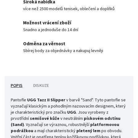
Široká nabídka
více než 2500 modelů tenisek, oblečení a doplňků
Možnost vrácení zboží
Snadno a jednoduše do 14 dní
Odměna za věrnost
Sbírej body za objednávky a nakupuj levněji
POPIS
DISKUZE
Pantofle
UGG Tazz II Slipper
v barvě "Sand". Tyto pantofle se
vyznačují klasickým a pohodlným nazouvacím designem, který
je charakteristický pro značku
UGG
. Jsou vyrobeny z
prvotřídní
semišové kůže
v neutrálním
pískovém odstínu
(Sand)
. Vyznačují se výraznou, robustnější
platformovou
podrážkou
a mají charakteristický
pletený lem
po obvodu.
Vnitřní část je opatřena teplou kožíškovou podšívkou, která