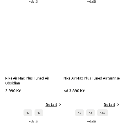
+ další
+ další
Nike Air Max Plus Tuned Air
Nike Air Max Plus Tuned Air Sunrise
Obsidian
3 990 Kč
3 890 Kč
od
Detail
Detail
40
47
41
42
42,5
+ další
+ další