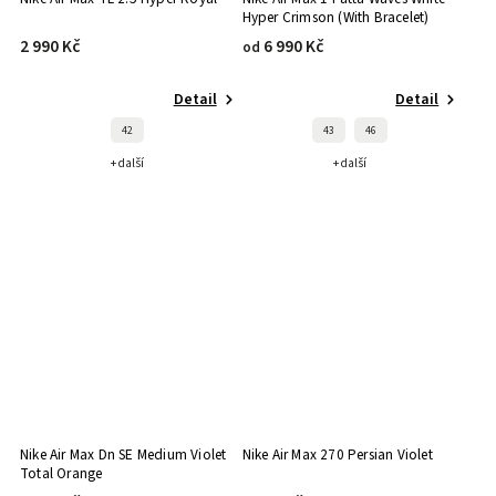
Hyper Crimson (With Bracelet)
2 990 Kč
6 990 Kč
od
Detail
Detail
42
43
46
+ další
+ další
Nike Air Max Dn SE Medium Violet
Nike Air Max 270 Persian Violet
Total Orange