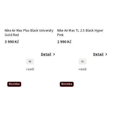
Nike Air Max Plus Black University
Nike Air Max TL 2.5 Black Hyper
Gold Red
Pink
3 990 Kč
2 990 Kč
Detail
Detail
40
41
+ další
+ další
Novinka
Novinka