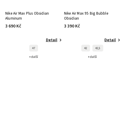
Nike Air Max Plus Obsidian
Nike Air Max 95 Big Bubble
Aluminum
Obsidian
3 690 Kč
3 390 Kč
Detail
Detail
47
42
42,5
+ další
+ další