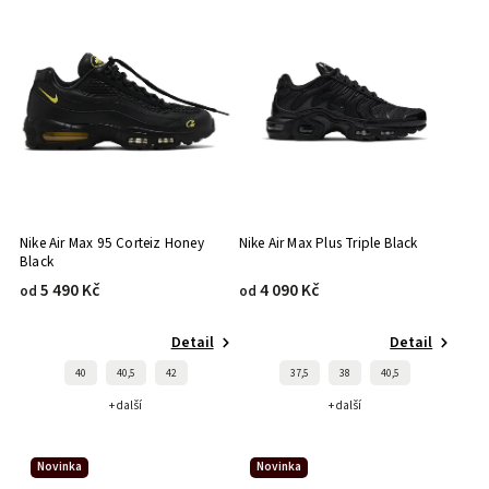
Nike Air Max 95 Corteiz Honey
Nike Air Max Plus Triple Black
Black
5 490 Kč
4 090 Kč
od
od
Detail
Detail
40
40,5
42
37,5
38
40,5
+ další
+ další
Novinka
Novinka