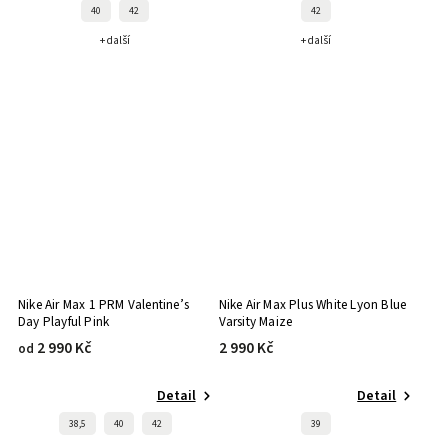
40
42
42
+ další
+ další
Nike Air Max 1 PRM Valentine’s
Nike Air Max Plus White Lyon Blue
Day Playful Pink
Varsity Maize
2 990 Kč
2 990 Kč
od
Detail
Detail
38,5
40
42
39