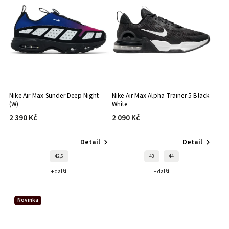
Nike Air Max Sunder Deep Night
Nike Air Max Alpha Trainer 5 Black
(W)
White
2 390 Kč
2 090 Kč
Detail
Detail
42,5
43
44
+ další
+ další
Novinka