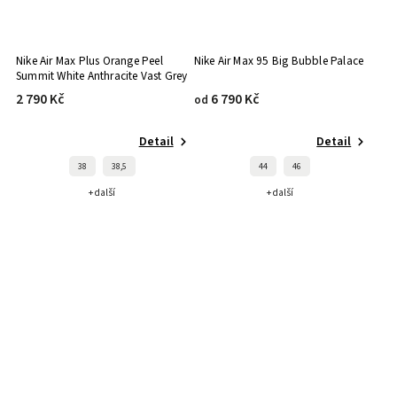
Nike Air Max Plus Orange Peel
Nike Air Max 95 Big Bubble Palace
Summit White Anthracite Vast Grey
(GS)
2 790 Kč
6 790 Kč
od
Detail
Detail
38
38,5
44
46
+ další
+ další