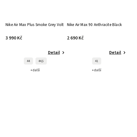
Nike Air Max Plus Smoke Grey Volt
Nike Air Max 90 Anthracite Black
3 990 Kč
2 690 Kč
Detail
Detail
44
44,5
41
+ další
+ další