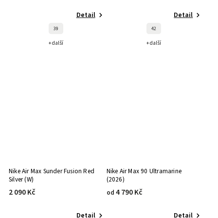
Detail
Detail
39
42
+ další
+ další
Nike Air Max Sunder Fusion Red
Nike Air Max 90 Ultramarine
Silver (W)
(2026)
2 090 Kč
4 790 Kč
od
Detail
Detail