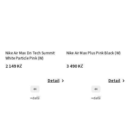
Nike Air Max Dn Tech Summit
Nike Air Max Plus Pink Black (W)
White Particle Pink (W)
2 149 Kč
3 490 Kč
Detail
Detail
44
44
+ další
+ další