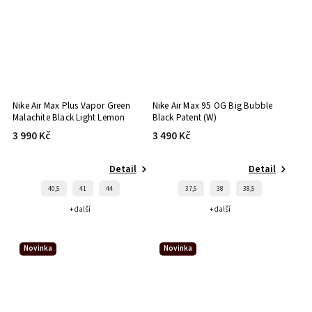
Nike Air Max Plus Vapor Green
Nike Air Max 95 OG Big Bubble
Malachite Black Light Lemon
Black Patent (W)
Twist
3 990 Kč
3 490 Kč
Detail
Detail
40,5
41
44
37,5
38
38,5
+ další
+ další
Novinka
Novinka