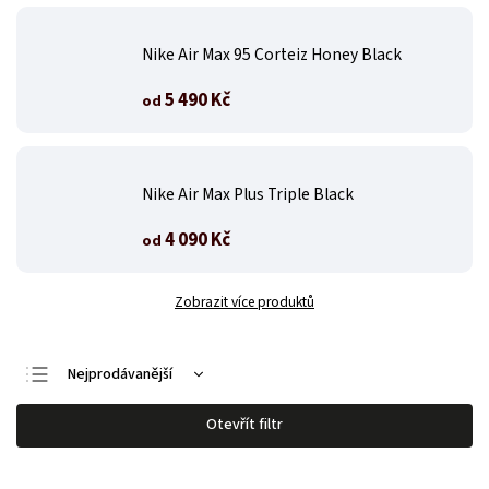
Nike Air Max 95 Corteiz Honey Black
5 490 Kč
od
Nike Air Max Plus Triple Black
4 090 Kč
od
Zobrazit více produktů
Nejprodávanější
Nejlevnější
Otevřít filtr
Nejdražší
Abecedně