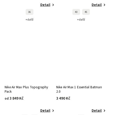
Detail
Detail
36
43
45
+ další
+ další
Nike Air Max Plus Topography
Nike Air Max 1 Essential Batman
Pack
2.0
3 849 Kč
3 490 Kč
od
Detail
Detail