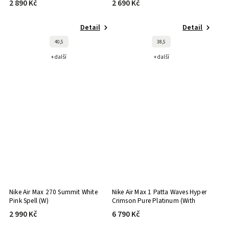
2 890 Kč
2 690 Kč
Detail
Detail
40,5
38,5
+ další
+ další
Nike Air Max 270 Summit White
Nike Air Max 1 Patta Waves Hyper
Pink Spell (W)
Crimson Pure Platinum (With
Bracelet)
2 990 Kč
6 790 Kč