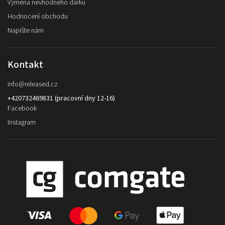
Výměna nevhodného dárku
Hodnocení obchodu
Napište nám
Kontakt
info
@
released.cz
+420732469831 (pracovní dny 12-16)
Facebook
Instagram