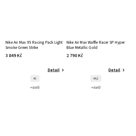
Nike Air Max 95 Racing Pack Light
Nike Air Max Waffle Racer SP Hyper
Smoke Green Strike
Blue Metallic Gold
3 849 Kč
2 790 Kč
Detail
Detail
45
44,5
+ další
+ další