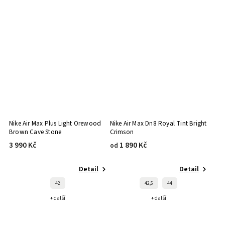
Nike Air Max Plus Light Orewood
Nike Air Max Dn8 Royal Tint Bright
Brown Cave Stone
Crimson
3 990 Kč
1 890 Kč
od
Detail
Detail
42
42,5
44
+ další
+ další