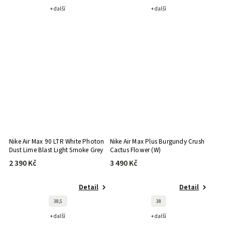
+ další
+ další
Nike Air Max 90 LTR White Photon
Nike Air Max Plus Burgundy Crush
Dust Lime Blast Light Smoke Grey
Cactus Flower (W)
(GS)
2 390 Kč
3 490 Kč
Detail
Detail
38,5
38
+ další
+ další