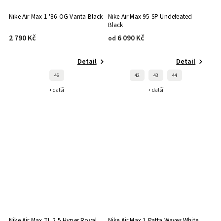
Nike Air Max 1 '86 OG Vanta Black
Nike Air Max 95 SP Undefeated
Black
2 790 Kč
6 090 Kč
od
Detail
Detail
46
42
43
44
+ další
+ další
Nike Air Max TL 2.5 Hyper Royal
Nike Air Max 1 Patta Waves White