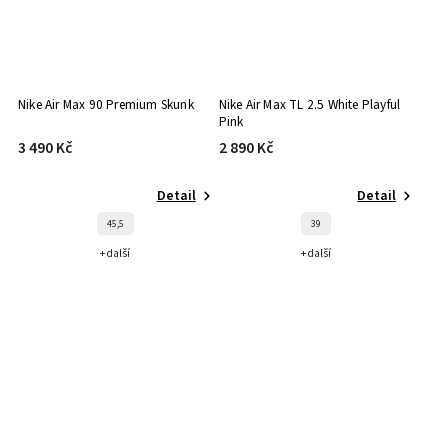
Nike Air Max 90 Premium Skunk
Nike Air Max TL 2.5 White Playful
Pink
3 490 Kč
2 890 Kč
Detail
Detail
45,5
39
+ další
+ další