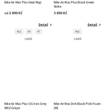
Nike Air Max Plus Heat Map
Nike Air Max Plus Black Green
Strike
3 890 Kč
3 890 Kč
od
Detail
Detail
42,5
43
47
40,5
+ další
+ další
Nike Air Max Plus OG Iron Grey
Nike Air Max Dn8 Black Pink Foam
Wild Grape
(W)