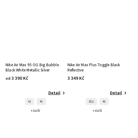
Nike Air Max 95 OG Big Bubble
Nike Air Max Plus Toggle Black
Black White Metallic Silver
Reflective
3 390 Kč
3 349 Kč
od
Detail
Detail
41
45
38,5
40
+ další
+ další