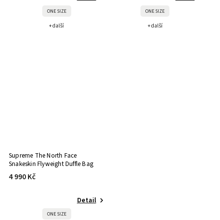
ONE SIZE
ONE SIZE
+ další
+ další
Supreme The North Face
Snakeskin Flyweight Duffle Bag
Black
4 990 Kč
Detail
ONE SIZE