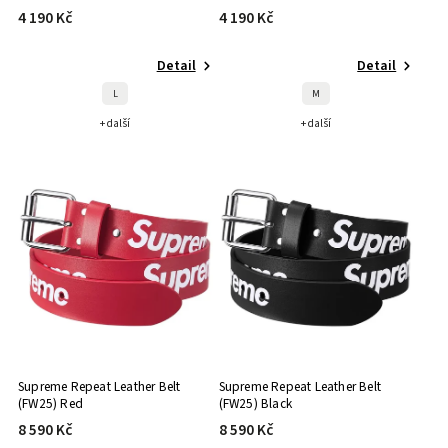
4 190 Kč
4 190 Kč
Detail
Detail
L
M
+ další
+ další
Supreme Repeat Leather Belt
Supreme Repeat Leather Belt
(FW25) Red
(FW25) Black
8 590 Kč
8 590 Kč