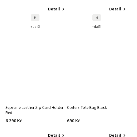
Detail
Detail
M
M
+ další
+ další
Supreme Leather Zip Card Holder
Corteiz Tote Bag Black
Red
6 290 Kč
690 Kč
Detail
Detail