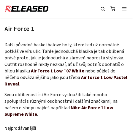
Air Force 1
Další původně basketbalové boty, které teď už normálně
potkáš ve víru ulic. Tahle jednoduchá klasika je tak oblíbená
právě proto, jak je jednoduchá a zároveň naprostá stylovka.
Outfit rozhodně nikdy nezkazí, ať už svůj botník obohatíš o
bílou klasiku
Air Force 1 Low ´07 White
nebo půjdeš do
něčeho odvázanějšího jako jsou třeba
Air force 1 Low Pastel
Reveal
.
Svou oblíbeností si Air Force vysloužili také mnoho
spoluprácí s různými osobnostmi i dalšími značkami, na
našem e-shopu najdeš například
Nike Air Force 1 Low
Supreme White
.
Nejprodávanější