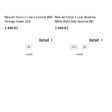
Nike Air Force 1 Low Coconut Milk
Nike Air Force 1 Low Shadow
Vintage Green (GS)
White Malachite Sesame (W)
2 490 Kč
2 690 Kč
Detail
Detail
40
37,5
38
+ další
+ další