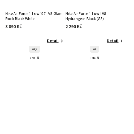
Nike Air Force 1 Low '07 LV8 Glam
Nike Air Force 1 Low LV8
Rock Black White
Hydrangeas Black (GS)
3 090 Kč
2 290 Kč
Detail
Detail
40,5
40
+ další
+ další