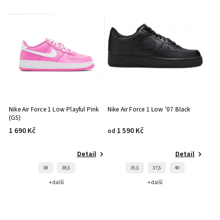
Nike Air Force 1 Low Playful Pink
Nike Air Force 1 Low '07 Black
(GS)
1 690 Kč
1 590 Kč
od
Detail
Detail
38
38,5
35,5
37,5
40
+ další
+ další