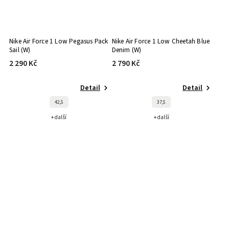
Nike Air Force 1 Low Pegasus Pack
Nike Air Force 1 Low Cheetah Blue
Sail (W)
Denim (W)
2 290 Kč
2 790 Kč
Detail
Detail
42,5
37,5
+ další
+ další