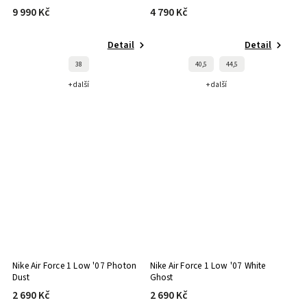
9 990 Kč
4 790 Kč
Detail
Detail
38
40,5
44,5
+ další
+ další
Nike Air Force 1 Low '07 Photon
Nike Air Force 1 Low '07 White
Dust
Ghost
2 690 Kč
2 690 Kč