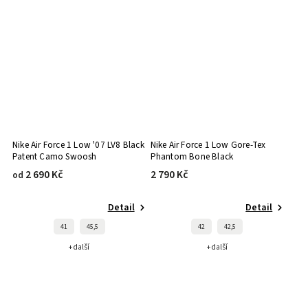
Nike Air Force 1 Low '07 LV8 Black
Nike Air Force 1 Low Gore-Tex
Patent Camo Swoosh
Phantom Bone Black
2 690 Kč
2 790 Kč
od
Detail
Detail
41
45,5
42
42,5
+ další
+ další