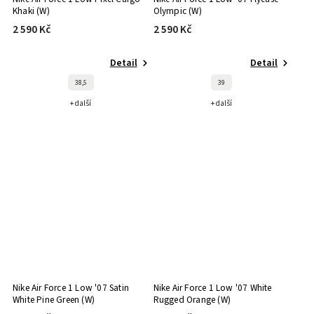
Khaki (W)
Olympic (W)
2 590 Kč
2 590 Kč
Detail
Detail
38,5
39
+ další
+ další
Nike Air Force 1 Low '07 Satin
Nike Air Force 1 Low '07 White
White Pine Green (W)
Rugged Orange (W)