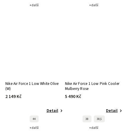
+ další
+ další
Nike Air Force 1 Low White Olive
Nike Air Force 1 Low Pink Cooler
(W)
Mulberry Rose
2 149 Kč
5 490 Kč
Detail
Detail
44
38
38,5
+ další
+ další