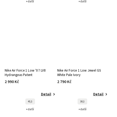
+ další
+ další
Nike Air Force 1 Low '07 LV8
Nike Air Force 1 Low Jewel GS
Hydrangeas Patent
White Pale Ivory
2 990 Kč
2 790 Kč
Detail
Detail
45,5
38,5
+ další
+ další