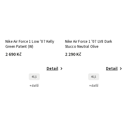
Nike Air Force 1 Low '07 Kelly
Nike Air Force 1 '07 LV8 Dark
Green Patent (W)
Stucco Neutral Olive
2 690 Kč
2 290 Kč
Detail
Detail
45,5
45,5
+ další
+ další