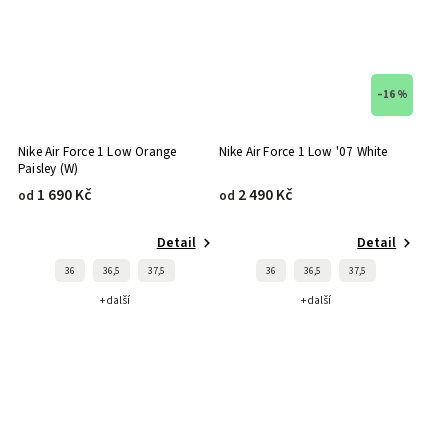
–16 %
Nike Air Force 1 Low Orange
Nike Air Force 1 Low '07 White
Paisley (W)
1 690 Kč
2 490 Kč
od
od
Detail
Detail
36
36,5
37,5
36
36,5
37,5
+ další
+ další