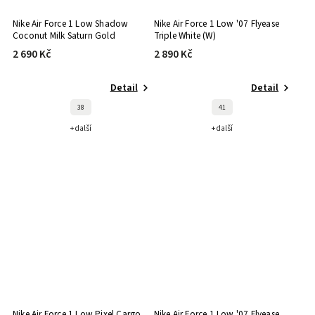
Nike Air Force 1 Low Shadow
Nike Air Force 1 Low '07 Flyease
Coconut Milk Saturn Gold
Triple White (W)
2 690 Kč
2 890 Kč
Detail
Detail
38
41
+ další
+ další
Nike Air Force 1 Low Pixel Cargo
Nike Air Force 1 Low '07 Flyease