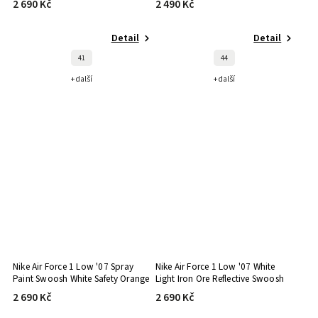
2 690 Kč
2 490 Kč
Detail
Detail
41
44
+ další
+ další
Nike Air Force 1 Low '07 Spray
Nike Air Force 1 Low '07 White
Paint Swoosh White Safety Orange
Light Iron Ore Reflective Swoosh
2 690 Kč
2 690 Kč