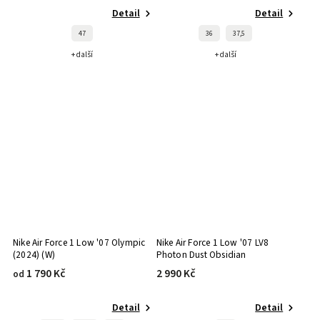
Detail
Detail
47
36
37,5
+ další
+ další
Nike Air Force 1 Low '07 Olympic
Nike Air Force 1 Low '07 LV8
(2024) (W)
Photon Dust Obsidian
1 790 Kč
2 990 Kč
od
Detail
Detail