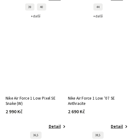
39
40
44
+ další
+ další
Nike Air Force 1 Low Pixel SE
Nike Air Force 1 Low '07 SE
Snake (W)
Anthracite
2 990 Kč
2 690 Kč
Detail
Detail
36,5
38,5