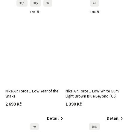
36,5
38,5
39
41
+ další
+ další
Nike Air Force 1 Low Year of the
Nike Air Force 1 Low White Gum
Snake
Light Brown Blue Beyond (GS)
2 690 Kč
1 390 Kč
Detail
Detail
40
38,5