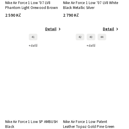
Nike Air Force 1 Low '07 LV8
Nike Air Force 1 Low '07 LV8 White
Phantom Light Orewood Brown
Black Metallic Silver
2 590 Kč
2 790 Kč
Detail
Detail
41
42
43
44
+ další
+ další
Nike Air Force 1 Low SP AMBUSH
Nike Air Force 1 Low Patent
Black
Leather Topaz Gold Pine Green