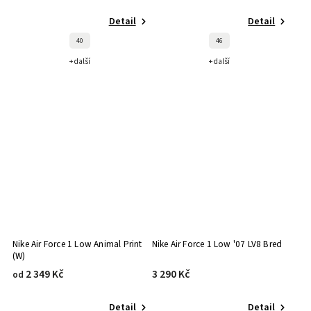
Detail
Detail
40
46
+ další
+ další
Nike Air Force 1 Low Animal Print
Nike Air Force 1 Low '07 LV8 Bred
(W)
2 349 Kč
3 290 Kč
od
Detail
Detail