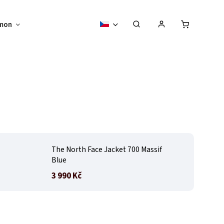
mon
Sběratelské předměty
Vouchery
The North Face Jacket 700 Massif
Blue
3 990 Kč