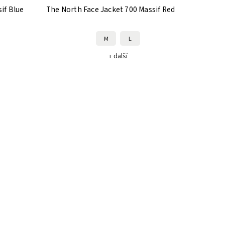
if Blue
The North Face Jacket 700 Massif Red
M
L
+ další