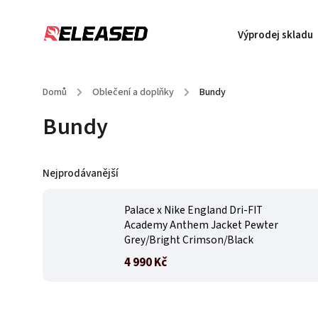
Výprodej skladu
Domů
/
Oblečení a doplňky
/
Bundy
Bundy
Nejprodávanější
Palace x Nike England Dri-FIT
Academy Anthem Jacket Pewter
Grey/Bright Crimson/Black
4 990 Kč