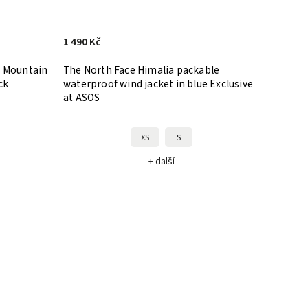
1 490 Kč
s Mountain
The North Face Himalia packable
ck
waterproof wind jacket in blue Exclusive
at ASOS
XS
S
+ další