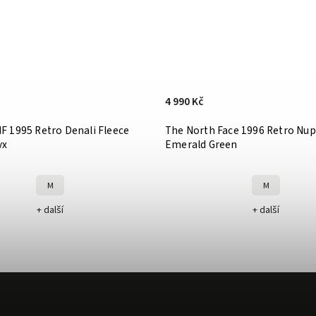
4 990 Kč
F 1995 Retro Denali Fleece
The North Face 1996 Retro Nup
yx
Emerald Green
M
M
+ další
+ další