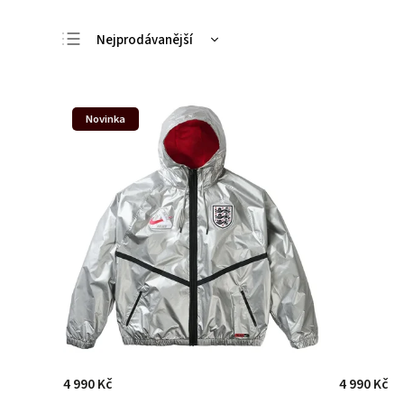
Nejprodávanější
Nejlevnější
Nejdražší
Novinka
Abecedně
4 990 Kč
4 990 Kč