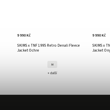
9 990 Kč
9 990 Kč
SKIMS x TNF 1995 Retro Denali Fleece
SKIMS x TN
Jacket Ochre
Jacket On
M
+ další