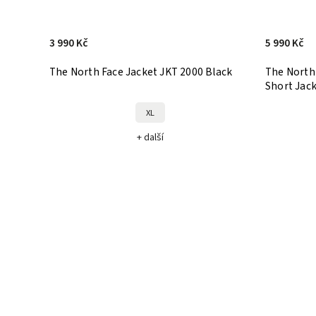
3 990 Kč
5 990 Kč
The North Face Jacket JKT 2000 Black
The North
Short Jac
XL
+ další