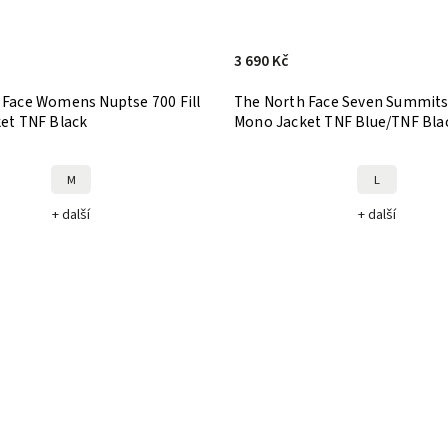
3 690 Kč
 Face Womens Nuptse 700 Fill
The North Face Seven Summit
ket TNF Black
Mono Jacket TNF Blue/TNF Bla
M
L
+ další
+ další