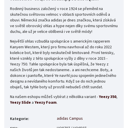
Rodinný business založený v roce 1924 se přeměnil na
skutečnou světovou velmoc v oblasti sportovních
oděvů a
obuvi. Německá značka adidas je dnes značkou, která získává
ve světě obrovský ohlas a hype nejen díky svému sportovnímu
duchu, ale už je velice oblíbená i ve světě módy!
Největší ohlas vzbudila spolupráce s americkým rapperem
Kanyem Westem, který pro firmu navrhoval až do roku 2022
kolekce bot, které byly neskutečně limitované. První tenisky,
které vznikly z této spolupráce vyšly z dílny v roce 2015 -
Yeezy 750. Tahle spolupráce byla tak úspěšná, že Yeezy z
našich životů jen tak nedostaneme.. a ani nechceme. Boty, a
dokonce i pantofle, které Ye navrhl jsou spojením jedinečného
designu a nevídaného komfortu. Když se do nich jednou
obuješ, tak tyhle boty už prostě nebudeš chtít sundat.
Na našem eshopu můžeš vybírat z několika variant -
Yeezy 350
,
Yeezy Slide
a
Yeezy Foam
.
adidas Campus
Kategorie
: