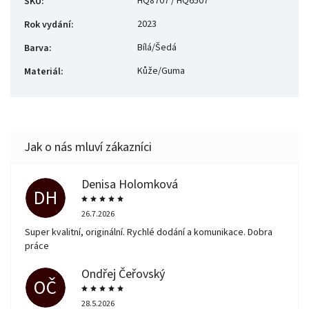
HQ8707 / HQ6507
SKU
:
2023
Rok vydání
:
Bílá/Šedá
Barva
:
Kůže/Guma
Materiál
:
Denisa Holomková
DH
26.7.2026
Super kvalitní, originální. Rychlé dodání a komunikace. Dobra
práce
Ondřej Čeřovský
OČ
28.5.2026