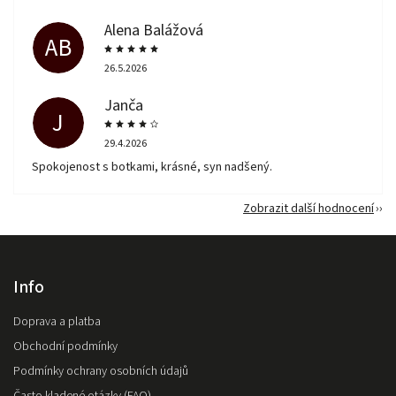
Alena Balážová
AB
26.5.2026
Janča
J
29.4.2026
Spokojenost s botkami, krásné, syn nadšený.
Zobrazit další hodnocení
Info
Doprava a platba
Obchodní podmínky
Podmínky ochrany osobních údajů
Často kladené otázky (FAQ)