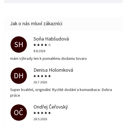
Soňa Habšudová
SH
8.8.2026
mám výhrady len k pomalému dodaniu tovaru
Denisa Holomková
DH
26.7.2026
Super kvalitní, originální. Rychlé dodání a komunikace. Dobra
práce
Ondřej Čeřovský
OČ
28.5.2026