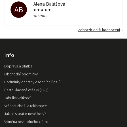
Alena Balážová
AB
26.5.2026
Zobrazit další hodnocení
Info
Doprava a platba
Obchodní podmínky
Podmínky ochrany osobních údajů
Často kladené otázky (FAQ)
Tabulka velikostí
Vrácení zboží a reklamace
Jak se starat o nové boty?
Výměna nevhodného dárku