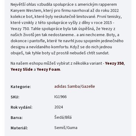
Největší ohlas vzbudila spolupráce s americkým rapperem
Kanyem Westem, který pro firmu navrhoval až do roku 2022
kolekce bot, které byly neskutečně limitované. První tenisky,
které vznikly z této spolupráce vyšly z dílny v roce 2015 -
Yeezy 750. Tahle spolupráce byla tak úspěšná, že Yeezy z
našich životů jen tak nedostaneme.. a ani nechceme. Boty, a
dokonce i pantofle, které Ye navrhl jsou spojením jedinečného
designu a nevídaného komfortu. Když se do nich jednou
obuješ, tak tyhle boty už prostě nebudeš chtít sundat.
Na našem eshopu můžeš vybírat z několika variant -
Yeezy 350
,
Yeezy Slide
a
Yeezy Foam
.
adidas Samba/Gazelle
Kategorie
:
IG1966
SKU
:
2024
Rok vydání
:
Šedá/Bílá
Barva
:
Semiš/Guma
Materiál
: