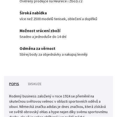
Ověřený prodejce na Heurece i Zbozi.cz
Široká nabídka
více než 2500 modelů tenisek, oblečení a doplňků
Možnost vrácení zboží
Snadno a jednoduše do 14 dní
Odměna za věrnost
Sbírej body za objednávky a nakupuj levněji
POPIS
DISKUZE
Rodinný business založený v roce 1924 se přeměnil na
skutečnou světovou velmoc v oblasti sportovních
oděvů a
obuvi. Německá značka adidas je dnes značkou, která získává
ve světě obrovský ohlas a hype nejen díky svému sportovnímu