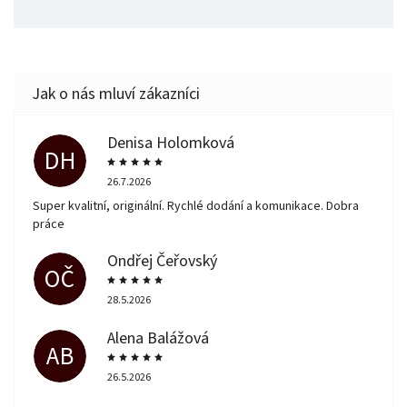
Denisa Holomková
DH
26.7.2026
Super kvalitní, originální. Rychlé dodání a komunikace. Dobra
práce
Ondřej Čeřovský
OČ
28.5.2026
Alena Balážová
AB
26.5.2026