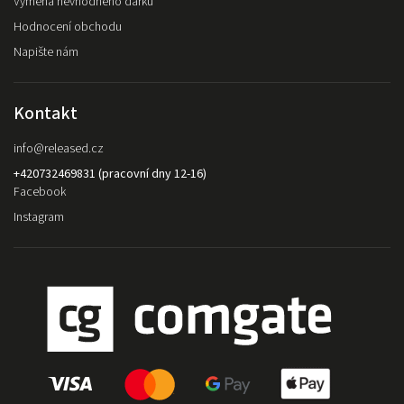
Výměna nevhodného dárku
Hodnocení obchodu
Napište nám
Kontakt
info
@
released.cz
+420732469831 (pracovní dny 12-16)
Facebook
Instagram