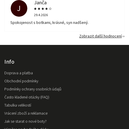
Janča
J
29.4.2026
Spokojenost s botkami, krásné, syn nadšený.
Zobrazit další hodnocení
Info
Doprava a platba
Obchodní podmínky
Podmínky ochrany osobních údajů
Často kladené otázky (FAQ)
Tabulka velikostí
Vrácení zboží a reklamace
Jak se starat o nové boty?