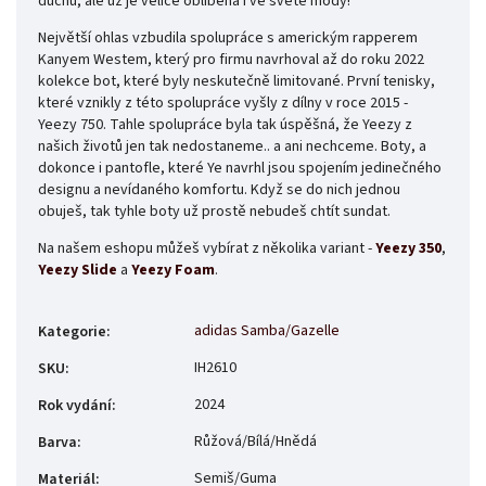
duchu, ale už je velice oblíbená i ve světě módy!
Největší ohlas vzbudila spolupráce s americkým rapperem
Kanyem Westem, který pro firmu navrhoval až do roku 2022
kolekce bot, které byly neskutečně limitované. První tenisky,
které vznikly z této spolupráce vyšly z dílny v roce 2015 -
Yeezy 750. Tahle spolupráce byla tak úspěšná, že Yeezy z
našich životů jen tak nedostaneme.. a ani nechceme. Boty, a
dokonce i pantofle, které Ye navrhl jsou spojením jedinečného
designu a nevídaného komfortu. Když se do nich jednou
obuješ, tak tyhle boty už prostě nebudeš chtít sundat.
Na našem eshopu můžeš vybírat z několika variant -
Yeezy 350
,
Yeezy Slide
a
Yeezy Foam
.
adidas Samba/Gazelle
Kategorie
:
IH2610
SKU
:
2024
Rok vydání
:
Růžová/Bílá/Hnědá
Barva
:
Semiš/Guma
Materiál
: