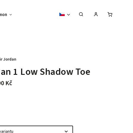
mon
Sběratelské předměty
Vouchery
ir Jordan
dan 1 Low Shadow Toe
90 Kč