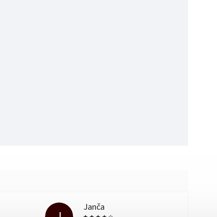
Janča
J