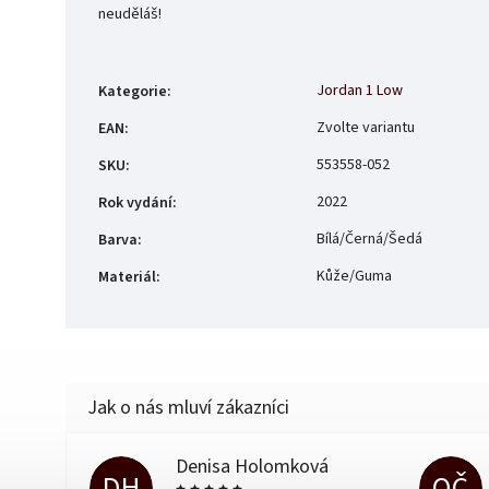
neuděláš!
Jordan 1 Low
Kategorie
:
Zvolte variantu
EAN
:
553558-052
SKU
:
2022
Rok vydání
:
Bílá/Černá/Šedá
Barva
:
Kůže/Guma
Materiál
:
Denisa Holomková
DH
OČ