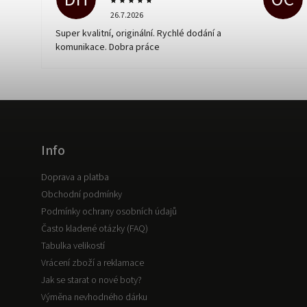
26.7.2026
Super kvalitní, originální. Rychlé dodání a
komunikace. Dobra práce
Info
Doprava a platba
Obchodní podmínky
Podmínky ochrany osobních údajů
Často kladené otázky (FAQ)
Tabulka velikostí
Vrácení zboží a reklamace
Jak se starat o nové boty?
Výměna nevhodného dárku