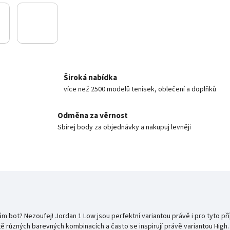
Široká nabídka
více než 2500 modelů tenisek, oblečení a doplňků
Odměna za věrnost
Sbírej body za objednávky a nakupuj levněji
ám bot? Nezoufej! Jordan 1 Low jsou perfektní variantou právě i pro tyto příp
stě různých barevných kombinacích a často se inspirují právě variantou Hig