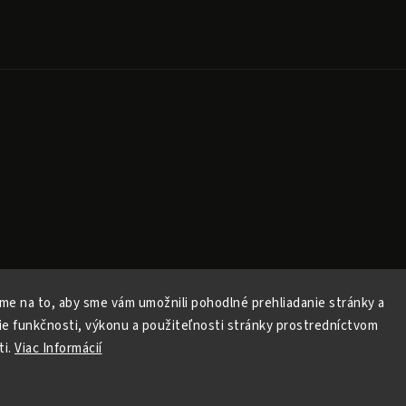
Copyright 2026
Released
. Všechna práva vyhrazena.
Upravit nastavení cookies
me na to, aby sme vám umožnili pohodlné prehliadanie stránky a
Vytvořil
Shoptet
| Design
Shoptak.cz
ie funkčnosti, výkonu a použiteľnosti stránky prostredníctvom
Vytvořil Shoptet
ti.
Viac Informácií