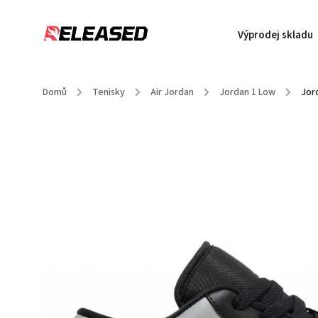
Výprodej skladu
Domů
/
Tenisky
/
Air Jordan
/
Jordan 1 Low
/
Jor