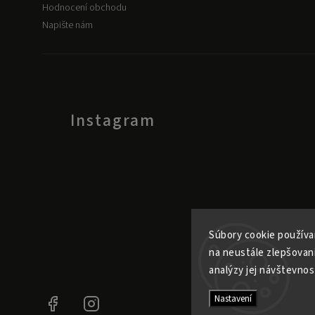
Hodnocení obchodu
Napište nám
Instagram
Súbory cookie používa
na neustále zlepšovan
analýzy jej návštevnos
Nastavení
Facebook
Instagram