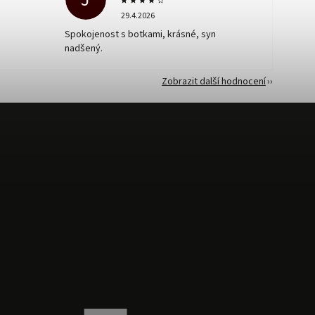
29.4.2026
Spokojenost s botkami, krásné, syn
nadšený.
Zobrazit další hodnocení