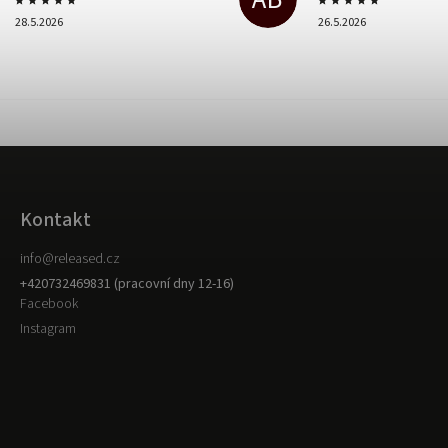
28.5.2026
26.5.2026
Kontakt
info
@
released.cz
+420732469831 (pracovní dny 12-16)
Facebook
Instagram