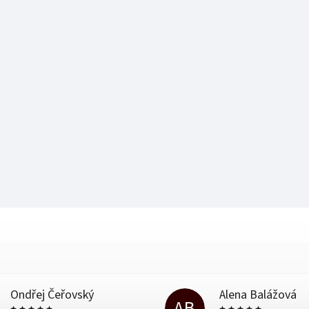
Ondřej Čeřovský
Alena Balážová
AB