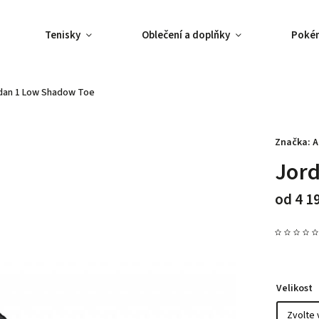
Tenisky
Oblečení a doplňky
Poké
dan 1 Low Shadow Toe
Značka:
A
Jor
od
4 1
Velikost