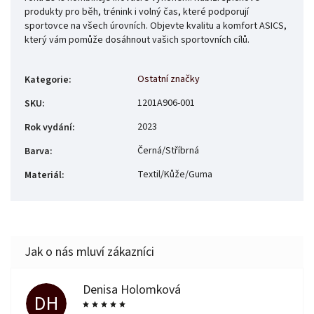
produkty pro běh, trénink i volný čas, které podporují
sportovce na všech úrovních. Objevte kvalitu a komfort ASICS,
který vám pomůže dosáhnout vašich sportovních cílů.
Ostatní značky
Kategorie
:
1201A906-001
SKU
:
2023
Rok vydání
:
Černá/Stříbrná
Barva
:
Textil/Kůže/Guma
Materiál
:
Denisa Holomková
DH