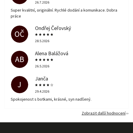
26.7.2026
Super kvalitní, originální. Rychlé dodání a komunikace. Dobra
práce
Ondřej Čeřovský
OČ
28.5.2026
Alena Balážová
AB
26.5.2026
Janča
J
29.4.2026
Spokojenost s botkami, krásné, syn nadšený.
Zobrazit další hodnocení