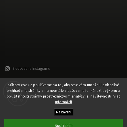
Sledovat na Instagramu
Súbory cookie používame na to, aby sme vám umožnili pohodlné
Copyright 2026
Released
. Všechna práva vyhrazena.
prehliadanie stránky a na neustále zlepšovanie funkčnosti, výkonu a
Upravit nastavení cookies
použiteľnosti stránky prostredníctvom analýzy jej návštevnosti.
Viac
Vytvořil
Shoptet
| Design
Shoptak.cz
Informácií
Vytvořil Shoptet
Nastavení
Souhlasím