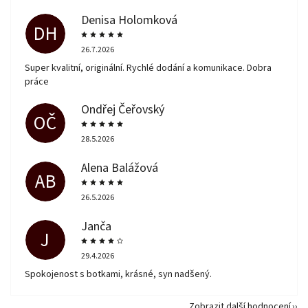
Denisa Holomková
DH
26.7.2026
Super kvalitní, originální. Rychlé dodání a komunikace. Dobra
práce
Ondřej Čeřovský
OČ
28.5.2026
Alena Balážová
AB
26.5.2026
Janča
J
29.4.2026
Spokojenost s botkami, krásné, syn nadšený.
Zobrazit další hodnocení