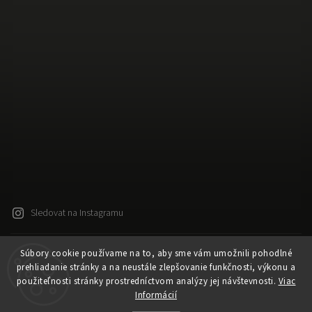
Sledovat na Instagramu
Súbory cookie používame na to, aby sme vám umožnili pohodlné
Copyright 2026
Released
. Všechna práva vyhrazena.
prehliadanie stránky a na neustále zlepšovanie funkčnosti, výkonu a
Upravit nastavení cookies
použiteľnosti stránky prostredníctvom analýzy jej návštevnosti.
Viac
Vytvořil
Shoptet
| Design
Shoptak.cz
Informácií
Vytvořil Shoptet