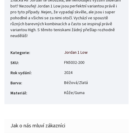
Značka Air Jordan tě okouzlila, ale neholduješ vyšším siluetám
bot? Nezoufej! Jordan 1 Low jsou perfektní variantou právě i
pro tyto případy. Nejen, že vypadají skvěle, ale jsou i super
pohodlné a všichni se za nimi otočí. Vychází ve spoustě
různých barevných kombinacích a často se inspirují právě
variantou High. S těmito teniskami žádný přešlap rozhodně
neuděláš!
Jordan 1 Low
Kategorie
:
FN5032-200
SKU
:
2024
Rok vydání
:
Béžová/Zlatá
Barva
:
Kůže/Guma
Materiál
: