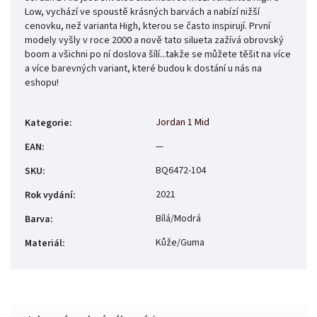
Low, vychází ve spoustě krásných barvách a nabízí nižší
cenovku, než varianta High, kterou se často inspirují. První
modely vyšly v roce 2000 a nově tato silueta zažívá obrovský
boom a všichni po ní doslova šílí...takže se můžete těšit na více
a více barevných variant, které budou k dostání u nás na
eshopu!
Jordan 1 Mid
Kategorie
:
—
EAN
:
BQ6472-104
SKU
:
2021
Rok vydání
:
Bílá/Modrá
Barva
:
Kůže/Guma
Materiál
: