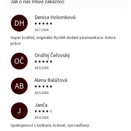
Denisa Holomková
DH
26.7.2026
Super kvalitní, originální. Rychlé dodání a komunikace. Dobra
práce
Ondřej Čeřovský
OČ
28.5.2026
Alena Balážová
AB
26.5.2026
Janča
J
29.4.2026
Spokojenost s botkami, krásné, syn nadšený.